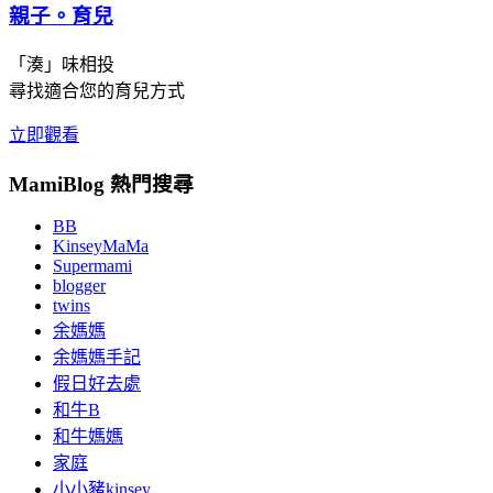
親子。育兒
「湊」味相投
尋找適合您的育兒方式
立即觀看
MamiBlog 熱門搜尋
BB
KinseyMaMa
Supermami
blogger
twins
余媽媽
余媽媽手記
假日好去處
和牛B
和牛媽媽
家庭
小小豬kinsey