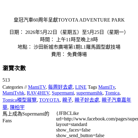
皇冠汽車60周年呈獻TOYOTA ADVENTURE PARK
日期： 2026年5月22日（星期五）至5月25日（星期一）
時間： 上午11時至晚上8時
地點： 沙田新城市廣場第1期L1羅馬圓型獻技場
費用： 免費傳場
瀏覽次數
513
Categories //
MamiTV
,
每周好去處
,
LINE
Tags
MamiTv
,
MamiTvhk
,
RAV4HEV
,
Supermami
,
supermamihk
,
Tomica
,
Tomica模型展覽
,
TOYOTA
,
親子
,
親子好去處
,
親子汽車嘉年
華
,
陳柏宇
{JFBCLike
馬上成為Supermami的
url=http://www.facebook.com/pages/su
Fans
layout=standard
show_faces=false
show_send_button=false