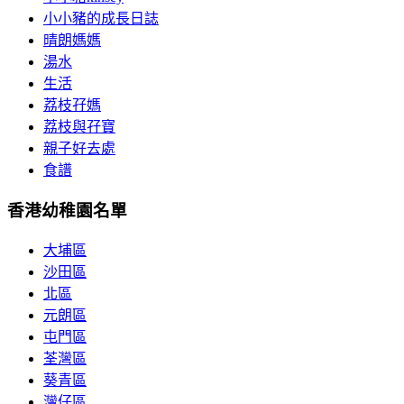
小小豬的成長日誌
晴朗媽媽
湯水
生活
荔枝孖媽
荔枝與孖寶
親子好去處
食譜
香港幼稚園名單
大埔區
沙田區
北區
元朗區
屯門區
荃灣區
葵青區
灣仔區