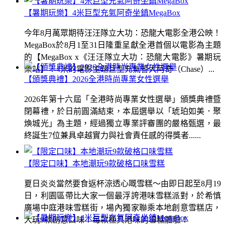
【暑期玩樂】4米巨型充氣阿奇坐鎮MegaBox
今年8月萬眾期待汪汪隊立大功：恐龍大電影全港公映！
MegaBox於8月1至31日隆重呈獻全港首個以電影為主題
的【MegaBox x《汪汪隊立大功：恐龍大電影》暑期玩
樂站】！4米的電影主題巨型充氣警犬阿奇（Chase）...
【頒獎典禮】2026全港時尚專業女性選舉
2026年第十六屆「全港時尚專業女性選舉」頒獎典禮暨
閉幕禮，於日前圓滿結束，本屆選舉以「琥珀如美．聚
煥城光」為主題，經過獨立專業評審團的嚴格甄選，最
終誕生7位兼具卓越實力與社會責任感的得獎者......
【限定口味】本地潮玩9款破格口味雪糕
夏日炎炎當然要食返杯涼透心嘅雪糕～由即日起至8月19
日，利園區帶比大家一個最浮誇港味雪糕派對，於希慎
廣場中庭港味雪糕街，場內獨家聯乘本地創意雪糕店，
大玩9款創意口味！每款極具港味的雪糕體驗！