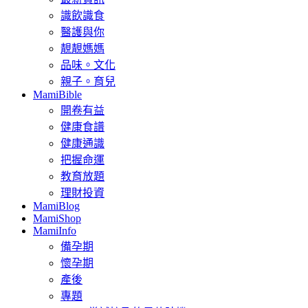
識飲識食
醫護與你
靚靚媽媽
品味。文化
親子。育兒
MamiBible
開卷有益
健康食譜
健康通識
把握命運
教育放題
理財投資
MamiBlog
MamiShop
MamiInfo
備孕期
懷孕期
產後
專題