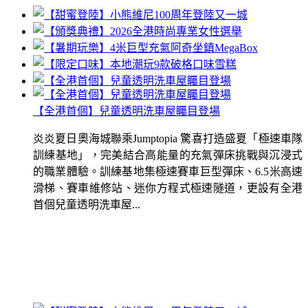
【全港首個】兒童透明洗車屋矚目登場
炎炎夏日奧海城聯乘Jumptopia 驚喜打造盛夏「極速車隊
訓練基地」，完美結合高能量的充氣彈床挑戰與沉浸式
的職業體驗。訓練基地集極速賽車巨型彈床、6.5米高速
滑梯、賽車維修站、迷你方程式極速隧道，更設有全港
首個兒童透明洗車屋...