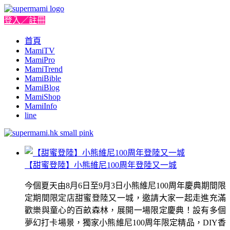
登入／註冊
首頁
MamiTV
MamiPro
MamiTrend
MamiBible
MamiBlog
MamiShop
MamiInfo
line
【甜蜜登陸】小熊維尼100周年登陸又一城
今個夏天由8月6日至9月3日小熊維尼100周年慶典期間限
定期間限定店甜蜜登陸又一城，邀請大家一起走進充滿
歡樂與童心的百畝森林，展開一場限定慶典！設有多個
夢幻打卡場景，獨家小熊維尼100周年限定精品，DIY香