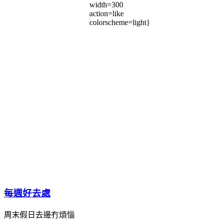
width=300
action=like
colorscheme=light}
每週好去處
周末假日去邊冇煩惱