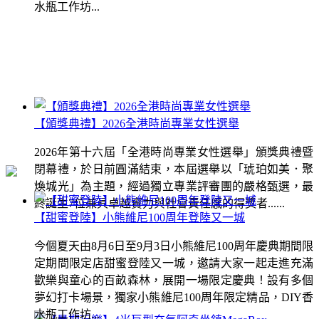
水瓶工作坊...
【頒獎典禮】2026全港時尚專業女性選舉
2026年第十六屆「全港時尚專業女性選舉」頒獎典禮暨
閉幕禮，於日前圓滿結束，本屆選舉以「琥珀如美．聚
煥城光」為主題，經過獨立專業評審團的嚴格甄選，最
終誕生7位兼具卓越實力與社會責任感的得獎者......
【甜蜜登陸】小熊維尼100周年登陸又一城
今個夏天由8月6日至9月3日小熊維尼100周年慶典期間限
定期間限定店甜蜜登陸又一城，邀請大家一起走進充滿
歡樂與童心的百畝森林，展開一場限定慶典！設有多個
夢幻打卡場景，獨家小熊維尼100周年限定精品，DIY香
水瓶工作坊...