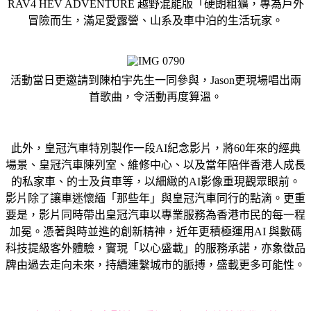
RAV4 HEV ADVENTURE 越野混能版「硬朗粗獷，專為戶外
冒險而生，滿足愛露營、山系及車中泊的生活玩家。
活動當日更邀請到陳柏宇先生一同參與，Jason更現場唱出兩
首歌曲，令活動再度算溫。
此外，皇冠汽車特別製作一段AI紀念影片，將60年來的經典
場景、皇冠汽車陳列室、維修中心、以及當年陪伴香港人成長
的私家車、的士及貨車等，以細緻的AI影像重現觀眾眼前。
影片除了讓車迷懷緬「那些年」與皇冠汽車同行的點滴。更重
要是，影片同時帶出皇冠汽車以專業服務為香港市民的每一程
加冕。憑著與時並進的創新精神，近年更積極運用AI 與數碼
科技提級客外體驗，實現「以心盛載」的服務承諾，亦象徵品
牌由過去走向未來，持續連繫城市的脈搏，盛載更多可能性。