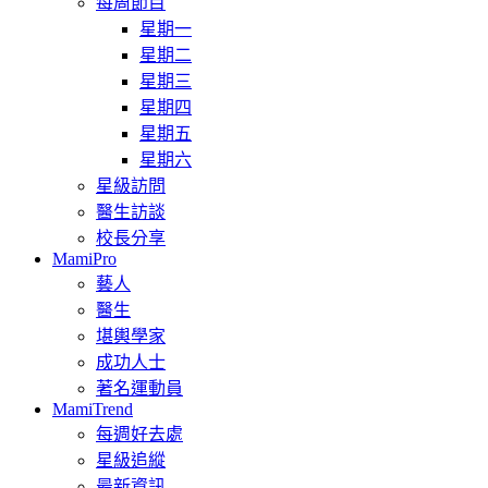
每周節目
星期一
星期二
星期三
星期四
星期五
星期六
星級訪問
醫生訪談
校長分享
MamiPro
藝人
醫生
堪輿學家
成功人士
著名運動員
MamiTrend
每週好去處
星級追縱
最新資訊