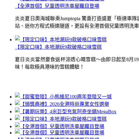
【全港首個】兒童透明洗車屋矚目登場
炎炎夏日奧海城聯乘Jumptopia 驚喜打造盛夏「極
站、迷你方程式極速隧道，更設有全港首個兒童透明洗車屋.
【限定口味】本地潮玩9款破格口味雪糕
夏日炎炎當然要食返杯涼透心嘅雪糕～由即日起至8月1
味！每款極具港味的雪糕體驗！