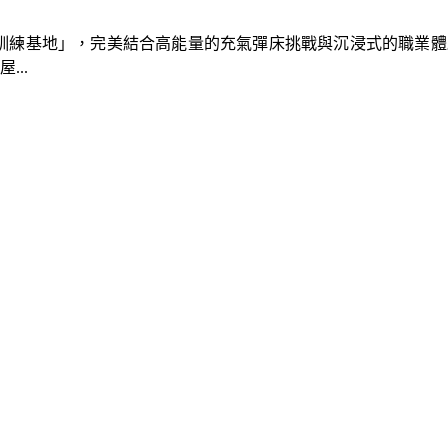
速車隊訓練基地」，完美結合高能量的充氣彈床挑戰與沉浸式的職業
..