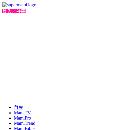
登入／註冊
首頁
MamiTV
MamiPro
MamiTrend
MamiBible