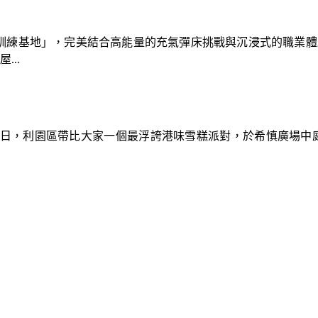
速車隊訓練基地」，完美結合高能量的充氣彈床挑戰與沉浸式的職業
..
9日，利園區帶比大家一個最浮誇港味雪糕派對，於希慎廣場中