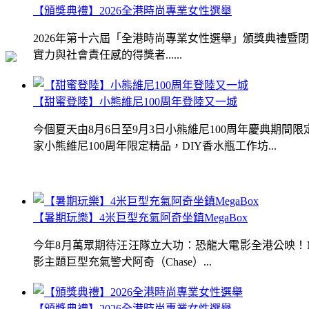
【頒獎典禮】2026全港時尚專業女性選舉
2026年第十六屆「全港時尚專業女性選舉」頒獎典禮
實力與社會責任感的得獎者......
【甜蜜登陸】小熊維尼100周年登陸又一城
今個夏天由8月6日至9月3日小熊維尼100周年慶典期
家小熊維尼100周年限定精品，DIY香水瓶工作坊...
【暑期玩樂】4米巨型充氣阿奇坐鎮MegaBox
今年8月萬眾期待汪汪隊立大功：恐龍大電影全港公映！Me
影主題巨型充氣警犬阿奇（Chase）...
【頒獎典禮】2026全港時尚專業女性選舉