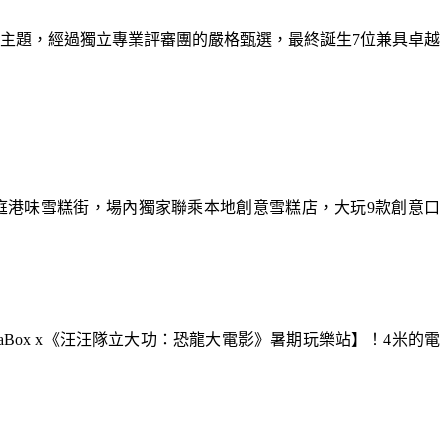
為主題，經過獨立專業評審團的嚴格甄選，最終誕生7位兼具卓越
庭港味雪糕街，場內獨家聯乘本地創意雪糕店，大玩9款創意口
aBox x《汪汪隊立大功：恐龍大電影》暑期玩樂站】！4米的電