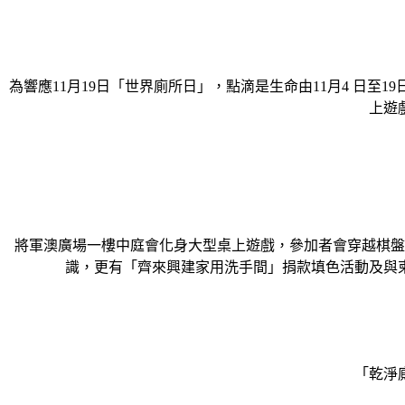
為響應11月19日「世界廁所日」，點滴是生命由11月4 日
上遊
將軍澳廣場一樓中庭會化身大型桌上遊戲，參加者會穿越棋盤
識，更有「齊來興建家用洗手間」捐款填色活動及與
「乾淨