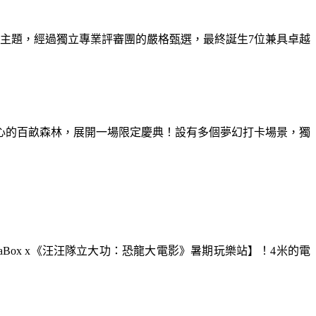
為主題，經過獨立專業評審團的嚴格甄選，最終誕生7位兼具卓越
童心的百畝森林，展開一場限定慶典！設有多個夢幻打卡場景，獨
aBox x《汪汪隊立大功：恐龍大電影》暑期玩樂站】！4米的電