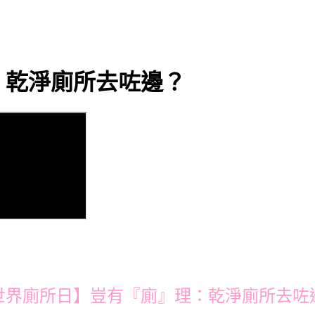
：乾淨廁所去咗邊？
世界廁所日】豈有『廁』理：乾淨廁所去咗