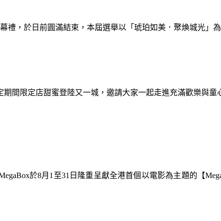
暨閉幕禮，於日前圓滿結束，本屆選舉以「琥珀如美．聚煥城光」
間限定期間限定店甜蜜登陸又一城，邀請大家一起走進充滿歡樂與
gaBox於8月1至31日隆重呈獻全港首個以電影為主題的【Meg