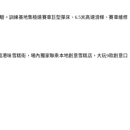
體驗。訓練基地集極速賽車巨型彈床、6.5米高速滑梯、賽車維修
庭港味雪糕街，場內獨家聯乘本地創意雪糕店，大玩9款創意口