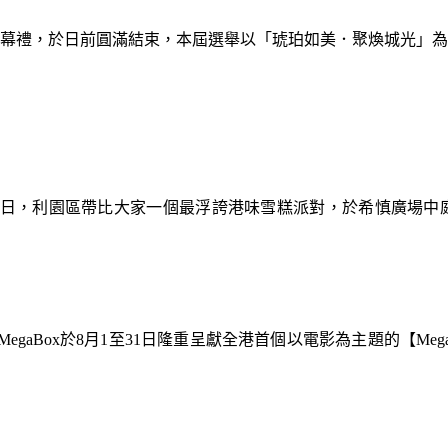
暨閉幕禮，於日前圓滿結束，本屆選舉以「琥珀如美．聚煥城光」
9日，利園區帶比大家一個最浮誇港味雪糕派對，於希慎廣場中
gaBox於8月1至31日隆重呈獻全港首個以電影為主題的【Meg