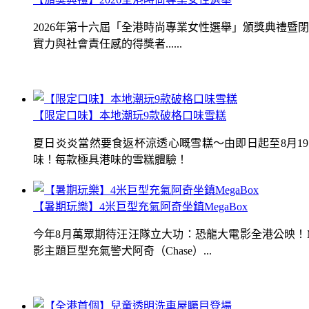
2026年第十六屆「全港時尚專業女性選舉」頒獎典禮
實力與社會責任感的得獎者......
【限定口味】本地潮玩9款破格口味雪糕
夏日炎炎當然要食返杯涼透心嘅雪糕～由即日起至8月1
味！每款極具港味的雪糕體驗！
【暑期玩樂】4米巨型充氣阿奇坐鎮MegaBox
今年8月萬眾期待汪汪隊立大功：恐龍大電影全港公映！Me
影主題巨型充氣警犬阿奇（Chase）...