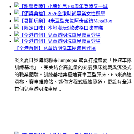
【全港首個】兒童透明洗車屋矚目登場
炎炎夏日奧海城聯乘Jumptopia 驚喜打造盛夏「極速車隊
訓練基地」，完美結合高能量的充氣彈床挑戰與沉浸式
的職業體驗。訓練基地集極速賽車巨型彈床、6.5米高速
滑梯、賽車維修站、迷你方程式極速隧道，更設有全港
首個兒童透明洗車屋...