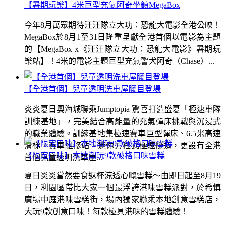
【暑期玩樂】4米巨型充氣阿奇坐鎮MegaBox
今年8月萬眾期待汪汪隊立大功：恐龍大電影全港公映！
MegaBox於8月1至31日隆重呈獻全港首個以電影為主題
的【MegaBox x《汪汪隊立大功：恐龍大電影》暑期玩
樂站】！4米的電影主題巨型充氣警犬阿奇（Chase）...
【全港首個】兒童透明洗車屋矚目登場
炎炎夏日奧海城聯乘Jumptopia 驚喜打造盛夏「極速車隊
訓練基地」，完美結合高能量的充氣彈床挑戰與沉浸式
的職業體驗。訓練基地集極速賽車巨型彈床、6.5米高速
滑梯、賽車維修站、迷你方程式極速隧道，更設有全港
【限定口味】本地潮玩9款破格口味雪糕
首個兒童透明洗車屋...
夏日炎炎當然要食返杯涼透心嘅雪糕～由即日起至8月19
日，利園區帶比大家一個最浮誇港味雪糕派對，於希慎
廣場中庭港味雪糕街，場內獨家聯乘本地創意雪糕店，
大玩9款創意口味！每款極具港味的雪糕體驗！