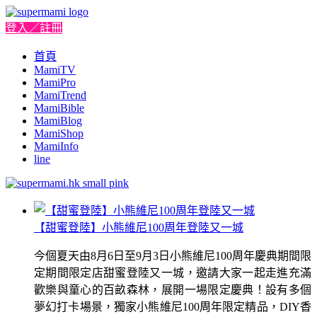
登入／註冊
首頁
MamiTV
MamiPro
MamiTrend
MamiBible
MamiBlog
MamiShop
MamiInfo
line
【甜蜜登陸】小熊維尼100周年登陸又一城
今個夏天由8月6日至9月3日小熊維尼100周年慶典期間限
定期間限定店甜蜜登陸又一城，邀請大家一起走進充滿
歡樂與童心的百畝森林，展開一場限定慶典！設有多個
夢幻打卡場景，獨家小熊維尼100周年限定精品，DIY香