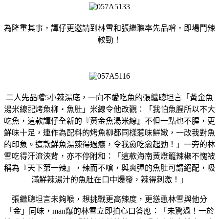
為隆重其事，譚仔更邀請到林雪和張繼聰率先品嚐，即場鬥辣
較勁！
二人先品嚐5小辣湯底，一向不愛吃魚的張繼聰坦言「黃金魚
湯米線配烤魚柳‧魚肚」米線令他改觀：「我怕魚腥所以不大
吃魚，這款譚仔全新的『黃金魚湯米線』不但一點也不腥，更
鮮味十足，連作為配料的烤魚柳都同樣惹味鮮嫩，一改我對魚
的印象。這款鮮魚湯辣得過癮，令我愈吃愈起勁！」一旁的林
雪吃得汗流浹背，亦不停附和：「這款海南黃燈籠辣椒不愧被
稱為『天下第一辣』，辣而不嗆，與爽彈的魚肚可謂絕配，吸
滿鮮辣湯汁的魚肚在口中爆發，辣得刺激！」
張繼聰坦言未夠喉，想挑戰更高辣度，更慫恿林雪與他分
「金」同味，man爆的林雪立即拍心口答應：「未驚過！一於