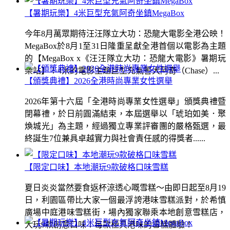
【暑期玩樂】4米巨型充氣阿奇坐鎮MegaBox
今年8月萬眾期待汪汪隊立大功：恐龍大電影全港公映！
MegaBox於8月1至31日隆重呈獻全港首個以電影為主題
的【MegaBox x《汪汪隊立大功：恐龍大電影》暑期玩
樂站】！4米的電影主題巨型充氣警犬阿奇（Chase）...
【頒獎典禮】2026全港時尚專業女性選舉
2026年第十六屆「全港時尚專業女性選舉」頒獎典禮暨
閉幕禮，於日前圓滿結束，本屆選舉以「琥珀如美．聚
煥城光」為主題，經過獨立專業評審團的嚴格甄選，最
終誕生7位兼具卓越實力與社會責任感的得獎者......
【限定口味】本地潮玩9款破格口味雪糕
夏日炎炎當然要食返杯涼透心嘅雪糕～由即日起至8月19
日，利園區帶比大家一個最浮誇港味雪糕派對，於希慎
廣場中庭港味雪糕街，場內獨家聯乘本地創意雪糕店，
大玩9款創意口味！每款極具港味的雪糕體驗！