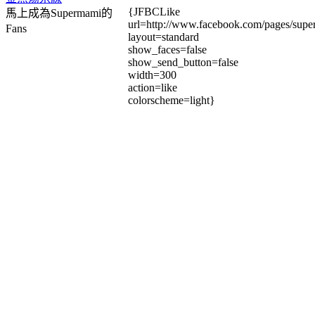
{JFBCLike
馬上成為Supermami的
url=http://www.facebook.com/pages/su
Fans
layout=standard
show_faces=false
show_send_button=false
width=300
action=like
colorscheme=light}