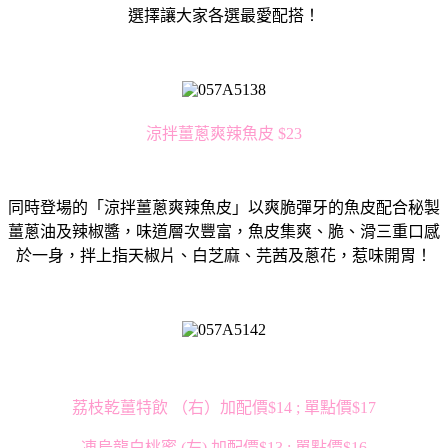
選擇讓大家各選最愛配搭！
涼拌薑蔥爽辣魚皮 $23
同時登場的「涼拌薑蔥爽辣魚皮」以爽脆彈牙的魚皮配合秘製
薑蔥油及辣椒醬，味道層次豐富，魚皮集爽、脆、滑三重口感
於一身，拌上指天椒片、白芝麻、芫茜及蔥花，惹味開胃！
荔枝乾薑特飲 （右）加配價$14 ; 單點價$17
凍烏龍白桃蜜 (左) 加配價$13 ; 單點價$16