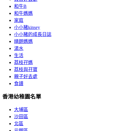
和牛B
和牛媽媽
家庭
小小豬kinsey
小小豬的成長日誌
晴朗媽媽
湯水
生活
荔枝孖媽
荔枝與孖寶
親子好去處
食譜
香港幼稚園名單
大埔區
沙田區
北區
元朗區