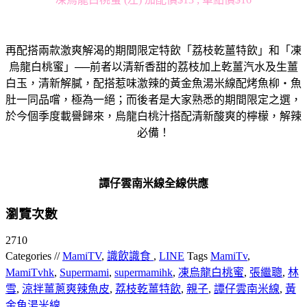
再配搭兩款激爽解渴的期間限定特飲「荔枝乾薑特飲」和「凍
烏龍白桃蜜」──前者以清新香甜的荔枝加上乾薑汽水及生薑
白玉，清新解膩，配搭惹味激辣的黃金魚湯米線配烤魚柳‧魚
肚一同品嚐，極為一絕；而後者是大家熟悉的期間限定之選，
於今個季度載譽歸來，烏龍白桃汁搭配清新酸爽的檸檬，解辣
必備！
譚仔雲南米線全線供應
瀏覽次數
2710
Categories //
MamiTV
,
識飲識食
,
LINE
Tags
MamiTv
,
MamiTvhk
,
Supermami
,
supermamihk
,
凍烏龍白桃蜜
,
張繼聰
,
林
雪
,
涼拌薑蔥爽辣魚皮
,
荔枝乾薑特飲
,
親子
,
譚仔雲南米線
,
黃
金魚湯米線