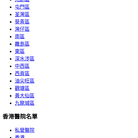
屯門區
荃灣區
葵青區
灣仔區
南區
離島區
東區
深水涉區
中西區
西貢區
油尖旺區
觀塘區
黃大仙區
九龍城區
香港醫院名單
私營醫院
香港