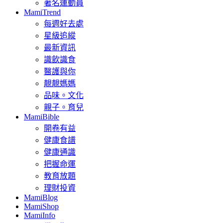
著名運動員
MamiTrend
每週好去處
星級追縱
最新資訊
識飲識食
醫護與你
靚靚媽媽
品味。文化
親子。育兒
MamiBible
開卷有益
健康食譜
健康通識
把握命運
教育放題
理財投資
MamiBlog
MamiShop
MamiInfo