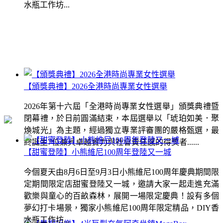
水瓶工作坊...
【頒獎典禮】2026全港時尚專業女性選舉
2026年第十六屆「全港時尚專業女性選舉」頒獎典禮暨
閉幕禮，於日前圓滿結束，本屆選舉以「琥珀如美．聚
煥城光」為主題，經過獨立專業評審團的嚴格甄選，最
終誕生7位兼具卓越實力與社會責任感的得獎者......
【甜蜜登陸】小熊維尼100周年登陸又一城
今個夏天由8月6日至9月3日小熊維尼100周年慶典期間限
定期間限定店甜蜜登陸又一城，邀請大家一起走進充滿
歡樂與童心的百畝森林，展開一場限定慶典！設有多個
夢幻打卡場景，獨家小熊維尼100周年限定精品，DIY香
水瓶工作坊...