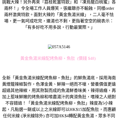
挑戰大辣！另外再來『荔枝乾薑特飲』和『凍烏龍白桃蜜』各
兩杯！」令全場工作人員爆笑，張繼聰亦不輸蝕，同樣order
兩杯激爽特飲。面對大辣的「黃金魚湯米線」，二人毫不怯
場，更一氣呵成吃完，連湯也不剩，更指著空空的碗表示：
「有多好吃不用多說，行動最實際。」
黃金魚湯米線配烤魚柳‧魚肚 (價錢 $48)
全新「黃金魚湯米線配烤魚柳‧魚肚」的鮮魚湯底，採用海南
黃燈籠辣椒製作，色澤金黃、鮮辣一絕而不嗆，營養價值更遠
超過其他辣椒，用其熬製而成的魚湯鮮香味美，辣得過癮，再
加上惹味鮮嫩的烤魚柳和嗦盡湯汁的爽滑魚肚，嗜辣之人絕對
不容錯過！「黃金魚湯米線配烤魚柳‧魚肚」辣度為5小辣
起，凡點選一餸或以上之米線即可以HK$15加配魚肚，而惠顧
任何米線 (淨米線除外) 亦可加HK$4轉配黃金魚湯，眾多不同