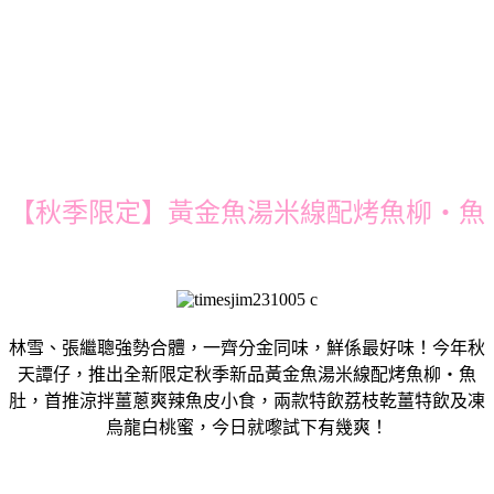
【秋季限定】黃金魚湯米線配烤魚柳‧魚
林雪、張繼聰強勢合體，一齊分金同味，鮮係最好味！今年秋
天譚仔，推出全新限定秋季新品黃金魚湯米線配烤魚柳‧魚
肚，首推涼拌薑蔥爽辣魚皮小食，兩款特飲荔枝乾薑特飲及凍
烏龍白桃蜜，今日就嚟試下有幾爽！