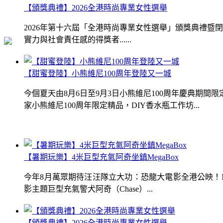
【頒獎典禮】2026全港時尚專業女性選舉
2026年第十六屆「全港時尚專業女性選舉」頒獎典禮
實力與社會責任感的得獎者......
【甜蜜登陸】小熊維尼100周年登陸又一城
今個夏天由8月6日至9月3日小熊維尼100周年慶典期
家小熊維尼100周年限定精品，DIY香水瓶工作坊...
【暑期玩樂】4米巨型充氣阿奇坐鎮MegaBox
今年8月萬眾期待汪汪隊立大功：恐龍大電影全港公映！Me
影主題巨型充氣警犬阿奇（Chase）...
【頒獎典禮】2026全港時尚專業女性選舉