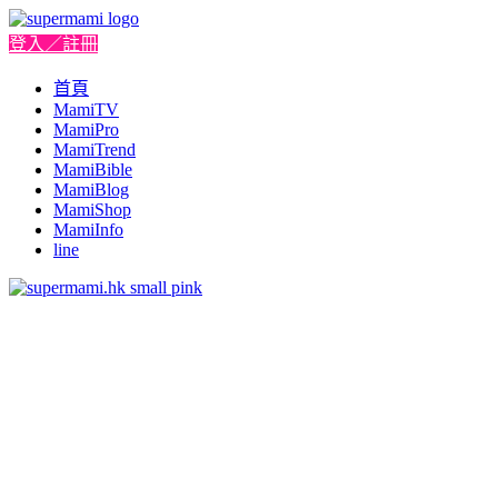
登入／註冊
首頁
MamiTV
MamiPro
MamiTrend
MamiBible
MamiBlog
MamiShop
MamiInfo
line