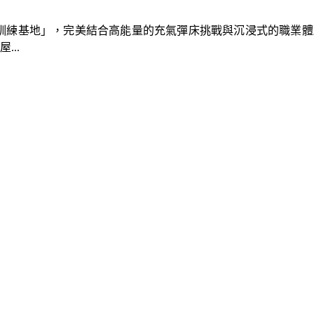
速車隊訓練基地」，完美結合高能量的充氣彈床挑戰與沉浸式的職業
..