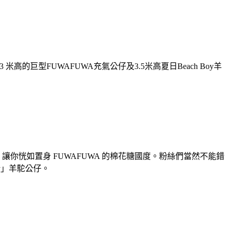
高的巨型FUWAFUWA充氣公仔及3.5米高夏日Beach Boy羊
 梯，讓你恍如置身 FUWAFUWA 的棉花糖國度。粉絲們當然不能錯
oy」羊駝公仔。