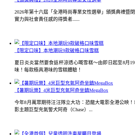
2026年第十六屆「全港時尚專業女性選舉」頒獎典禮
實力與社會責任感的得獎者......
【限定口味】本地潮玩9款破格口味雪糕
夏日炎炎當然要食返杯涼透心嘅雪糕～由即日起至8月1
味！每款極具港味的雪糕體驗！
【暑期玩樂】4米巨型充氣阿奇坐鎮MegaBox
今年8月萬眾期待汪汪隊立大功：恐龍大電影全港公映！Me
影主題巨型充氣警犬阿奇（Chase）...