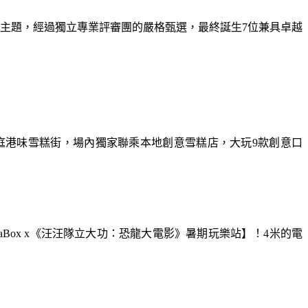
為主題，經過獨立專業評審團的嚴格甄選，最終誕生7位兼具卓越
庭港味雪糕街，場內獨家聯乘本地創意雪糕店，大玩9款創意口
aBox x《汪汪隊立大功：恐龍大電影》暑期玩樂站】！4米的電