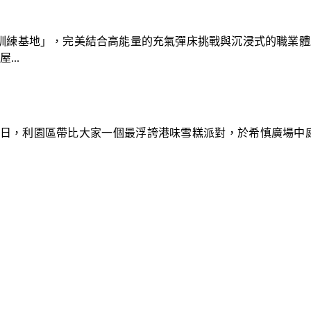
速車隊訓練基地」，完美結合高能量的充氣彈床挑戰與沉浸式的職業
..
9日，利園區帶比大家一個最浮誇港味雪糕派對，於希慎廣場中