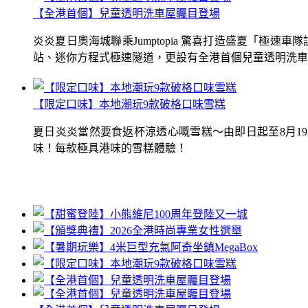
【全港首個】兒童透明洗車屋矚目登場
炎炎夏日奧海城聯乘Jumptopia 驚喜打造盛夏「極
站、迷你方程式極速隧道，更設有全港首個兒童透明洗車屋.
【限定口味】本地潮玩9款破格口味雪糕
夏日炎炎當然要食返杯涼透心嘅雪糕～由即日起至8月1
味！每款極具港味的雪糕體驗！