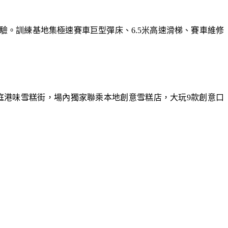
體驗。訓練基地集極速賽車巨型彈床、6.5米高速滑梯、賽車維修
庭港味雪糕街，場內獨家聯乘本地創意雪糕店，大玩9款創意口