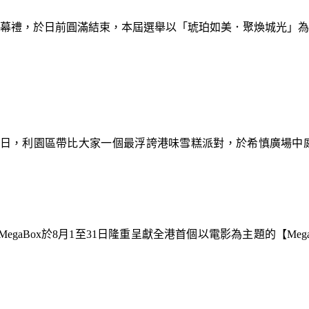
暨閉幕禮，於日前圓滿結束，本屆選舉以「琥珀如美．聚煥城光」
9日，利園區帶比大家一個最浮誇港味雪糕派對，於希慎廣場中
gaBox於8月1至31日隆重呈獻全港首個以電影為主題的【Meg