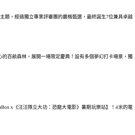
為主題，經過獨立專業評審團的嚴格甄選，最終誕生7位兼具卓越
童心的百畝森林，展開一場限定慶典！設有多個夢幻打卡場景，獨
aBox x《汪汪隊立大功：恐龍大電影》暑期玩樂站】！4米的電