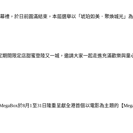
暨閉幕禮，於日前圓滿結束，本屆選舉以「琥珀如美．聚煥城光」
間限定期間限定店甜蜜登陸又一城，邀請大家一起走進充滿歡樂與
gaBox於8月1至31日隆重呈獻全港首個以電影為主題的【Meg