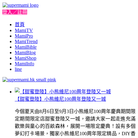
登入／註冊
首頁
MamiTV
MamiPro
MamiTrend
MamiBible
MamiBlog
MamiShop
MamiInfo
line
【甜蜜登陸】小熊維尼100周年登陸又一城
今個夏天由8月6日至9月3日小熊維尼100周年慶典期間限
定期間限定店甜蜜登陸又一城，邀請大家一起走進充滿
歡樂與童心的百畝森林，展開一場限定慶典！設有多個
夢幻打卡場景，獨家小熊維尼100周年限定精品，DIY香