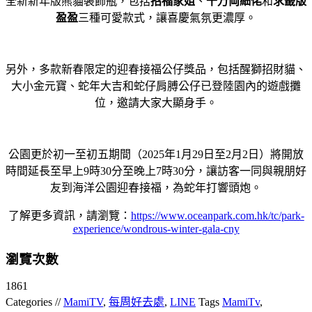
全新新年版熊貓裝飾瓶，包括
招福家姐
、
千万
両
細佬
和
求籤
版
盈盈
三種可愛款式，讓喜慶氣氛更濃厚。
另外，多款新春限定的迎春接福公仔獎品，包括醒獅招財貓、
大小金元寶、蛇年大吉和蛇仔肩膊公仔已登陸園內的遊戲攤
位，
邀請大家大顯身手。
公園更於初一至初五期間（2025年1月29日至2月2日）
將開放
時間延長至早上9時30分至晚上7時30分，
讓訪客一同與親朋好
友到海洋公園迎春接福，為蛇年打響頭炮。
了解更多資訊，請瀏覽：
https://www.
oceanpark.com.hk/tc/park-
experience/wondrous-winter-
gala-cny
瀏覽次數
1861
Categories //
MamiTV
,
每周好去處
,
LINE
Tags
MamiTv
,