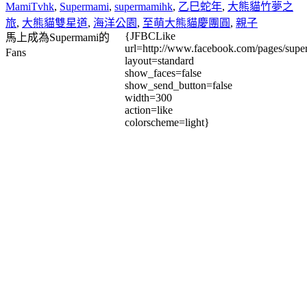
MamiTvhk
,
Supermami
,
supermamihk
,
乙巳蛇年
,
大熊貓竹夢之
旅
,
大熊貓雙星道
,
海洋公園
,
至萌大熊貓慶團圓
,
親子
{JFBCLike
馬上成為Supermami的
url=http://www.facebook.com/pages/su
Fans
layout=standard
show_faces=false
show_send_button=false
width=300
action=like
colorscheme=light}