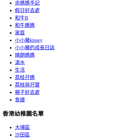
余媽媽手記
假日好去處
和牛B
和牛媽媽
家庭
小小豬kinsey
小小豬的成長日誌
晴朗媽媽
湯水
生活
荔枝孖媽
荔枝與孖寶
親子好去處
食譜
香港幼稚園名單
大埔區
沙田區