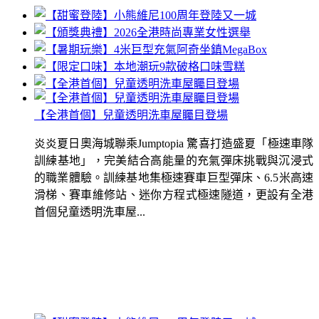
【全港首個】兒童透明洗車屋矚目登場
炎炎夏日奧海城聯乘Jumptopia 驚喜打造盛夏「極速車隊
訓練基地」，完美結合高能量的充氣彈床挑戰與沉浸式
的職業體驗。訓練基地集極速賽車巨型彈床、6.5米高速
滑梯、賽車維修站、迷你方程式極速隧道，更設有全港
首個兒童透明洗車屋...