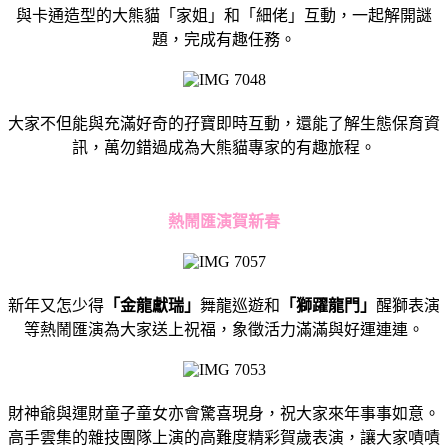
與卡通造型的大熊貓「家姐」和「細佬」互動，
一起解開謎
題，完成有趣任務。
大家不但能與充滿好奇的孖寶即時互動，還能了解生態保育資
訊，
萬勿錯過成為大熊貓專家的有趣旅程。
熱鬧匯演賀新春
新年又怎少得
「金龍獻瑞」
舞龍巡遊和
「獅躍龍門」
醒獅表演
等熱鬧
匯演為大家送上祝福，象徵活力滿滿與好運連連。
財神爺與運財童子童女亦會驚喜現身，祝大家來年事事如意。
高手雲集的雜技團隊上演的高難度精彩賀歲表演，讓大家嘖嘖