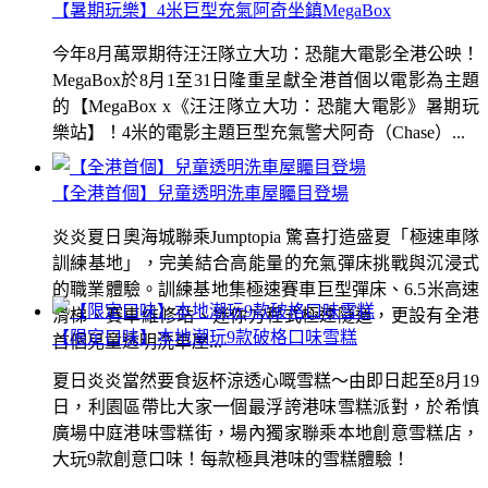
【暑期玩樂】4米巨型充氣阿奇坐鎮MegaBox
今年8月萬眾期待汪汪隊立大功：恐龍大電影全港公映！
MegaBox於8月1至31日隆重呈獻全港首個以電影為主題
的【MegaBox x《汪汪隊立大功：恐龍大電影》暑期玩
樂站】！4米的電影主題巨型充氣警犬阿奇（Chase）...
【全港首個】兒童透明洗車屋矚目登場
炎炎夏日奧海城聯乘Jumptopia 驚喜打造盛夏「極速車隊
訓練基地」，完美結合高能量的充氣彈床挑戰與沉浸式
的職業體驗。訓練基地集極速賽車巨型彈床、6.5米高速
滑梯、賽車維修站、迷你方程式極速隧道，更設有全港
【限定口味】本地潮玩9款破格口味雪糕
首個兒童透明洗車屋...
夏日炎炎當然要食返杯涼透心嘅雪糕～由即日起至8月19
日，利園區帶比大家一個最浮誇港味雪糕派對，於希慎
廣場中庭港味雪糕街，場內獨家聯乘本地創意雪糕店，
大玩9款創意口味！每款極具港味的雪糕體驗！