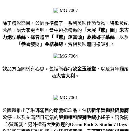
除了精彩節目，公園亦準備了一系列美味佳節食物、特飲及紀
念品，
讓大家更盡興，當中包括精緻的
「大展『熊』圖」朱古
力炮仗慕絲
、
揮春造型
「『熊』運當頭」菠蘿椰子慕絲
，以及
「恭喜發財」
金桔慕絲
，賣相及味道同樣吸引。
飲品方面同樣有心思，
包括新春特飲
金玉滿堂
，以及賀年雞尾
酒
大吉大利
。
公園還推出了琳瑯滿目的節慶紀念品，包括
新年舞獅熊貓肩膊
公仔
，
以及充滿節日氣氛的
醒獅帽
和
醒獅毛絨小袋子
，陪你開
心賀新歲。
另外還有大受歡迎的
Ocean Park X Studio 7 Days