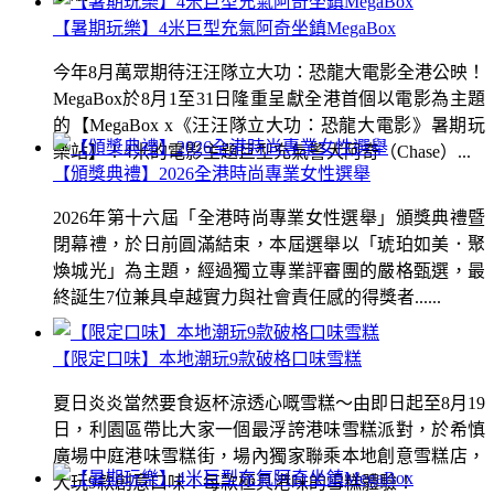
【暑期玩樂】4米巨型充氣阿奇坐鎮MegaBox
今年8月萬眾期待汪汪隊立大功：恐龍大電影全港公映！
MegaBox於8月1至31日隆重呈獻全港首個以電影為主題
的【MegaBox x《汪汪隊立大功：恐龍大電影》暑期玩
樂站】！4米的電影主題巨型充氣警犬阿奇（Chase）...
【頒獎典禮】2026全港時尚專業女性選舉
2026年第十六屆「全港時尚專業女性選舉」頒獎典禮暨
閉幕禮，於日前圓滿結束，本屆選舉以「琥珀如美．聚
煥城光」為主題，經過獨立專業評審團的嚴格甄選，最
終誕生7位兼具卓越實力與社會責任感的得獎者......
【限定口味】本地潮玩9款破格口味雪糕
夏日炎炎當然要食返杯涼透心嘅雪糕～由即日起至8月19
日，利園區帶比大家一個最浮誇港味雪糕派對，於希慎
廣場中庭港味雪糕街，場內獨家聯乘本地創意雪糕店，
大玩9款創意口味！每款極具港味的雪糕體驗！