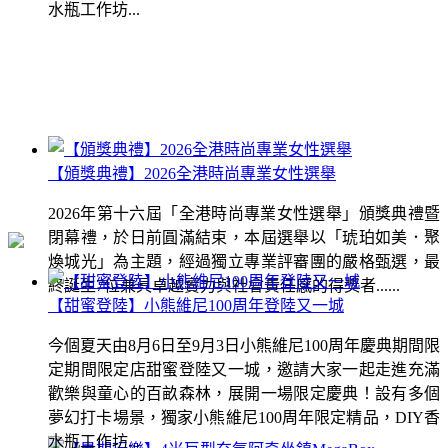
水瓶工作坊...
【頒獎典禮】2026全港時尚專業女性選舉
2026年第十六屆「全港時尚專業女性選舉」頒獎典禮暨
閉幕禮，於日前圓滿結束，本屆選舉以「琥珀如美．聚
煥城光」為主題，經過獨立專業評審團的嚴格甄選，最
終誕生7位兼具卓越實力與社會責任感的得獎者......
【甜蜜登陸】小熊維尼100周年登陸又一城
今個夏天由8月6日至9月3日小熊維尼100周年慶典期間限
定期間限定店甜蜜登陸又一城，邀請大家一起走進充滿
歡樂與童心的百畝森林，展開一場限定慶典！設有多個
夢幻打卡場景，獨家小熊維尼100周年限定精品，DIY香
水瓶工作坊...