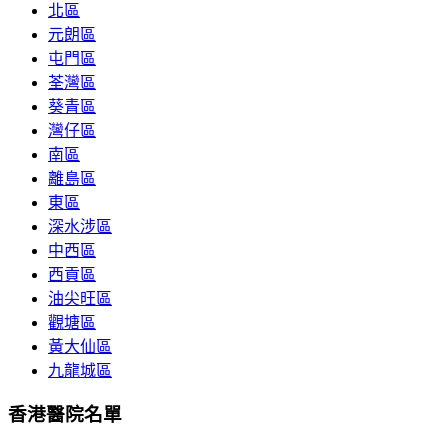
北區
元朗區
屯門區
荃灣區
葵青區
灣仔區
南區
離島區
東區
深水涉區
中西區
西貢區
油尖旺區
觀塘區
黃大仙區
九龍城區
香港醫院名單