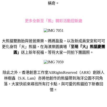
稱奇。
更多全新至「熊」精彩活動迎新歲
大熊貓雙胞胎與爸爸樂樂、媽媽盈盈，
以及新成員安安和可可
更化身特「大」熊貓，在海濱樂園廣場「
至萌
『大』熊貓慶團
圓」
送上新年祝福，等待大家一同拍下團圓照。
除此之外，香港創意工作室AllRightsReserved（
ARR）創辦人
林樹鑫（S.K. Lam）亦將他創作的熊貓帶到海洋公園不同角
落，
大家快前來尋找所有打卡點，與可愛的熊貓拍下新春回
憶。