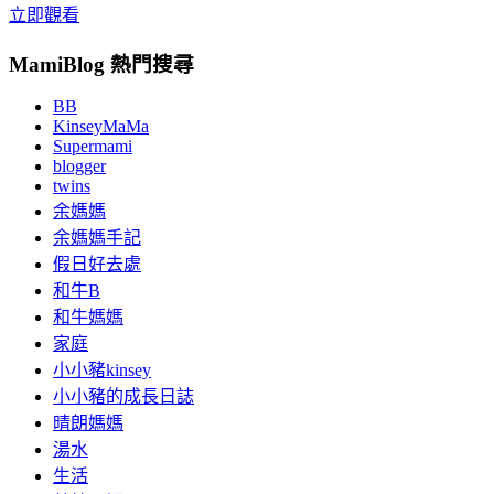
立即觀看
MamiBlog 熱門搜尋
BB
KinseyMaMa
Supermami
blogger
twins
余媽媽
余媽媽手記
假日好去處
和牛B
和牛媽媽
家庭
小小豬kinsey
小小豬的成長日誌
晴朗媽媽
湯水
生活