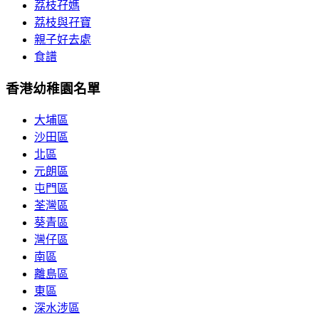
荔枝孖媽
荔枝與孖寶
親子好去處
食譜
香港幼稚園名單
大埔區
沙田區
北區
元朗區
屯門區
荃灣區
葵青區
灣仔區
南區
離島區
東區
深水涉區