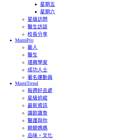
星期五
星期六
星級訪問
醫生訪談
校長分享
MamiPro
藝人
醫生
堪輿學家
成功人士
著名運動員
MamiTrend
每週好去處
星級追縱
最新資訊
識飲識食
醫護與你
靚靚媽媽
品味。文化