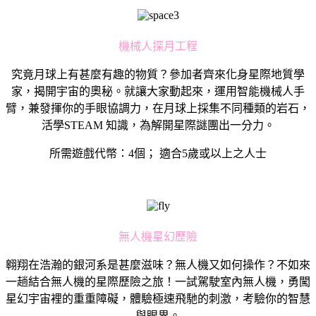
機械人探月工程
究竟月球上有甚麼有趣的物質？參加者齊來化身星際地質學
家，揭開宇宙的奧秘。就讓大家動起來，運用智能機械人手
臂，兼發揮你的手眼協調力，在月球上採集不同種類的岩石，
活學STEAM 知識，為解開星際謎團出一分力。
所需遊戲代幣：4個； 適合5歲或以上之人士
無人機星幻歷險
翱翔在浩瀚的銀河系是甚麼滋味？無人機又如何操作？不如來
一趟結合無人機的星際歷險之旅！一試駕駛室內無人機，勇闖
星幻宇宙裡的重重障礙，體驗極速飛馳的刺激，考驗你的智慧
與眼界。