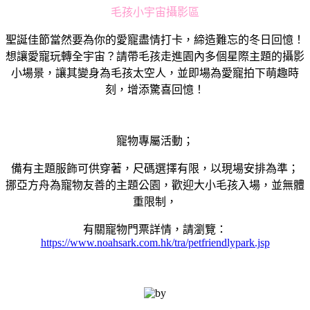
毛孩小宇宙攝影區
聖誕佳節當然要為你的愛寵盡情打卡，締造難忘的冬日回憶！
想讓愛寵玩轉全宇宙？請帶毛孩走進園內多個星際主題的攝影
小場景，讓其變身為毛孩太空人，並即場為愛寵拍下萌趣時
刻，增添驚喜回憶！
寵物專屬活動；
備有主題服飾可供穿著，尺碼選擇有限，以現場安排為準；
挪亞方舟為寵物友善的主題公園，歡迎大小毛孩入場，並無體
重限制，
有關寵物門票詳情，請瀏覽：
https://www.noahsark.com.hk/tra/petfriendlypark.jsp