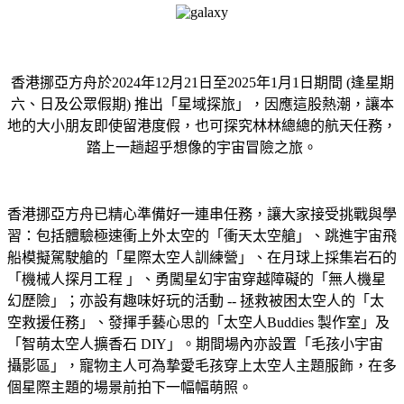
香港挪亞方舟於2024年12月21日至2025年1月1日期間 (逢星期
六、日及公眾假期) 推出「星域探旅」，因應這股熱潮，讓本
地的大小朋友即使留港度假，也可探究林林總總的航天任務，
踏上一趟超乎想像的宇宙冒險之旅。
香港挪亞方舟已精心準備好一連串任務，讓大家接受挑戰與學
習：包括體驗極速衝上外太空的「衝天太空艙」、跳進宇宙飛
船模擬駕駛艙的「星際太空人訓練營」、在月球上採集岩石的
「機械人探月工程 」、勇闖星幻宇宙穿越障礙的「無人機星
幻歷險」；亦設有趣味好玩的活動 -- 拯救被困太空人的「太
空救援任務」、發揮手藝心思的「太空人Buddies 製作室」及
「智萌太空人擴香石 DIY」。期間場內亦設置「毛孩小宇宙
攝影區」，寵物主人可為摯愛毛孩穿上太空人主題服飾，在多
個星際主題的場景前拍下一幅幅萌照。