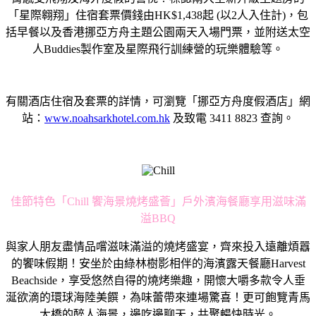
「星際翱翔」住宿套票價錢由HK$1,438起 (以2人入住計)，包
括早餐以及香港挪亞方舟主題公園兩天入場門票，並附送太空
人Buddies製作室及星際飛行訓練營的玩樂體驗等。
有關酒店住宿及套票的詳情，可瀏覽「挪亞方舟度假酒店」網
站：
www.noahsarkhotel.com.hk
及致電 3411 8823 查詢。
佳節特色「Chill 饗海景燒烤盛薈」戶外濱海餐廳享用滋味滿
溢BBQ
與家人朋友盡情品嚐滋味滿溢的燒烤盛宴，齊來投入遠離煩囂
的饗味假期！安坐於由綠林樹影相伴的海濱露天餐廳Harvest
Beachside，享受悠然自得的燒烤樂趣，開懷大嚼多款令人垂
涎欲滴的環球海陸美饌，為味蕾帶來連場驚喜！更可飽覽青馬
大橋的醉人海景，邊吃邊聊天，共聚暢快時光。