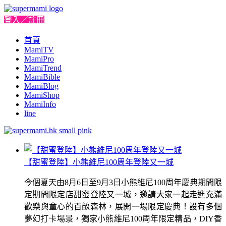
登入／註冊
首頁
MamiTV
MamiPro
MamiTrend
MamiBible
MamiBlog
MamiShop
MamiInfo
line
【甜蜜登陸】小熊維尼100周年登陸又一城
今個夏天由8月6日至9月3日小熊維尼100周年慶典期間限
定期間限定店甜蜜登陸又一城，邀請大家一起走進充滿
歡樂與童心的百畝森林，展開一場限定慶典！設有多個
夢幻打卡場景，獨家小熊維尼100周年限定精品，DIY香