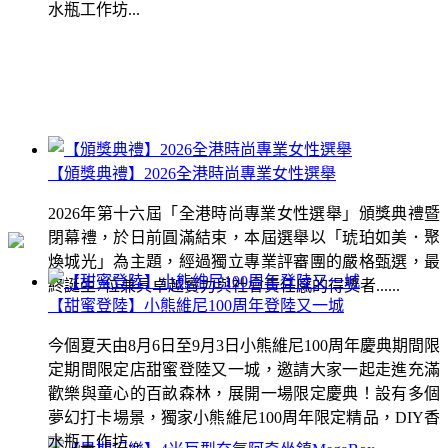
水瓶工作坊...
【頒獎典禮】2026全港時尚專業女性選舉
2026年第十六屆「全港時尚專業女性選舉」頒獎典禮暨
閉幕禮，於日前圓滿結束，本屆選舉以「琥珀如美．聚
煥城光」為主題，經過獨立專業評審團的嚴格甄選，最
終誕生7位兼具卓越實力與社會責任感的得獎者......
【甜蜜登陸】小熊維尼100周年登陸又一城
今個夏天由8月6日至9月3日小熊維尼100周年慶典期間限
定期間限定店甜蜜登陸又一城，邀請大家一起走進充滿
歡樂與童心的百畝森林，展開一場限定慶典！設有多個
夢幻打卡場景，獨家小熊維尼100周年限定精品，DIY香
水瓶工作坊...