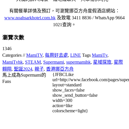
有關餐單詳情及預訂，可瀏覽挪亞方舟度假酒店網站：
www.noahsarkhotel.com.hk
及致電 3411 8836 / WhatsApp 9664
1021查詢。
瀏覽次數
1346
Categories //
MamiTV
,
每周好去處
,
LINE
Tags
MamiTv
,
MamiTvhk
,
STEAM
,
Supermami
,
supermamihk
,
星域探旅
,
星際
翱翔
,
聖誕2024
,
親子
,
香港挪亞方舟
{JFBCLike
馬上成為Supermami的
url=http://www.facebook.com/pages/su
Fans
layout=standard
show_faces=false
show_send_button=false
width=300
action=like
colorscheme=light}