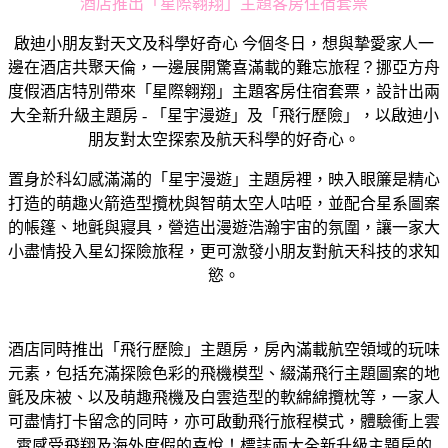
酒店推出「星際翱翔」主題客房住宿套票
啟迪小朋友對天文及科學好奇心 今個冬日，想與摯愛家人一
邊在酒店共聚天倫，一邊展開驚喜滿載的難忘旅程？挪亞方舟
度假酒店特別帶來「星際翱翔」主題客房住宿套票，設計出兩
大全新升級主題房 - 「星宇漫遊」及「飛行歷險」，以啟迪小
朋友對太空探索及航天科學的好奇心。
置身於科幻感滿滿的「星宇漫遊」主題房裡，映入眼簾是精心
打造的萌趣火箭造型攬枕與智萌太空人咕𠱸，並配合星系圖案
的帳篷、地氈與寢具，營造出漫遊浩瀚宇宙的氛圍，讓一家大
小盡情投入星幻探險旅程，更可激發小朋友對航天科技的求知
慾。
酒店同時推出「飛行歷險」主題房，房內滿載航空領域的玩味
元素，包括充滿探險色彩的飛機模型、綴滿飛行主題圖案的地
氈及床被、以及萌趣飛機及白雲造型的軟綿綿攬枕等，一家人
可盡情打卡留念的同時，亦可啟動飛行旅程模式，體驗衝上雲
霄感受飛翔及海外度假的喜悅！標誌兩大全新升級主題房的