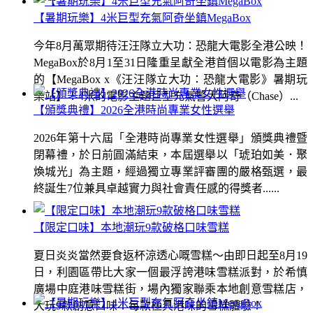
【暑期玩樂】4米巨型充氣阿奇坐鎮MegaBox
今年8月萬眾期待汪汪隊立大功：恐龍大電影全港公映！
MegaBox於8月1至31日隆重呈獻全港首個以電影為主題
的【MegaBox x《汪汪隊立大功：恐龍大電影》暑期玩
樂站】！4米的電影主題巨型充氣警犬阿奇（Chase）...
【頒獎典禮】2026全港時尚專業女性選舉
2026年第十六屆「全港時尚專業女性選舉」頒獎典禮暨
閉幕禮，於日前圓滿結束，本屆選舉以「琥珀如美．聚
煥城光」為主題，經過獨立專業評審團的嚴格甄選，最
終誕生7位兼具卓越實力與社會責任感的得獎者......
【限定口味】本地潮玩9款破格口味雪糕
夏日炎炎當然要食返杯涼透心嘅雪糕～由即日起至8月19
日，利園區帶比大家一個最浮誇港味雪糕派對，於希慎
廣場中庭港味雪糕街，場內獨家聯乘本地創意雪糕店，
大玩9款創意口味！每款極具港味的雪糕體驗！