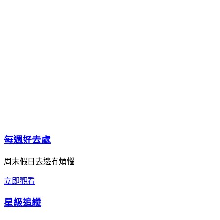
每週好去處
周末假日去邊冇煩惱
立即觀看
星級追縱