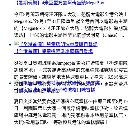
【暑期玩樂】4米巨型充氣阿奇坐鎮MegaBox
今年8月萬眾期待汪汪隊立大功：恐龍大電影全港公映！
MegaBox於8月1至31日隆重呈獻全港首個以電影為主題
的【MegaBox x《汪汪隊立大功：恐龍大電影》暑期玩
樂站】！4米的電影主題巨型充氣警犬阿奇（Chase）...
【全港首個】兒童透明洗車屋矚目登場
炎炎夏日奧海城聯乘Jumptopia 驚喜打造盛夏「極速車隊
訓練基地」，完美結合高能量的充氣彈床挑戰與沉浸式
的職業體驗。訓練基地集極速賽車巨型彈床、6.5米高速
滑梯、賽車維修站、迷你方程式極速隧道，更設有全港
【限定口味】本地潮玩9款破格口味雪糕
首個兒童透明洗車屋...
夏日炎炎當然要食返杯涼透心嘅雪糕～由即日起至8月19
日，利園區帶比大家一個最浮誇港味雪糕派對，於希慎
廣場中庭港味雪糕街，場內獨家聯乘本地創意雪糕店，
大玩9款創意口味！每款極具港味的雪糕體驗！