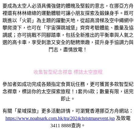
要成為太空人必須具備強健的體魄及堅毅的意志，在挪亞方舟
裡還有林林總總的運動體驗可讓小朋友探索及鍛鍊身手。既可
跳進以「火箭」為主題的躍動天地，從超高滑梯及空中繩網中
攀爬滑下，也可在「宇宙彈跳城堡」齊齊考驗體能、膽量及協
調感；亦可挑戰不同腳踏車，包括全新推出的平衡車與人氣之
選的高卡車，享受刺激又安全的馳騁樂趣，提升身手協調力與
鬥志，盡情放電！
收集智型紀念襟章 標誌太空旅程
參加者如成功完成各類指定食買玩任務，更可獲賞多款智型紀
念襟章，標誌你的太空探索旅程！1套共6款；數量有限，送完
即止。
有關「星域探旅」更多活動詳情，可瀏覽香港挪亞方舟網站：
https://www.noahsark.com.hk/tra/2024christmasevent.jsp
及致電
3411 8888查詢。