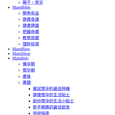
親子。育兒
MamiBible
開卷有益
健康食譜
健康通識
把握命運
教育放題
理財投資
MamiBlog
MamiShop
MamiInfo
備孕期
懷孕期
產後
專題
嘗試懷孕的最佳時機
健康懷孕的生活貼士
助你懷孕的生活小貼士
新手媽媽的最佳飲食
排卵指南