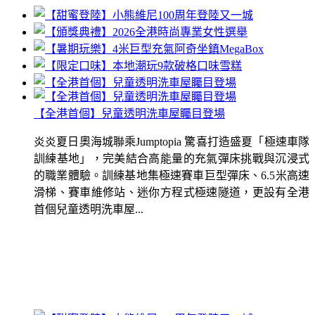
【全港首個】兒童透明洗車屋矚目登場
炎炎夏日奧海城聯乘Jumptopia 驚喜打造盛夏「極速車隊
訓練基地」，完美結合高能量的充氣彈床挑戰與沉浸式
的職業體驗。訓練基地集極速賽車巨型彈床、6.5米高速
滑梯、賽車維修站、迷你方程式極速隧道，更設有全港
首個兒童透明洗車屋...