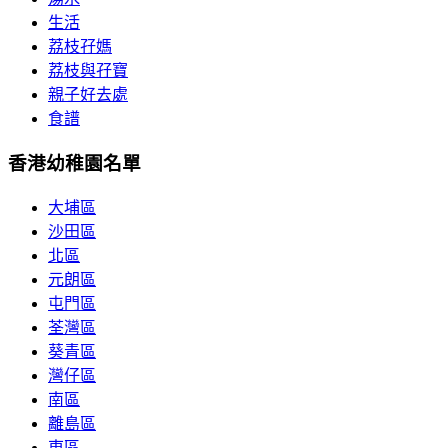
生活
荔枝孖媽
荔枝與孖寶
親子好去處
食譜
香港幼稚園名單
大埔區
沙田區
北區
元朗區
屯門區
荃灣區
葵青區
灣仔區
南區
離島區
東區