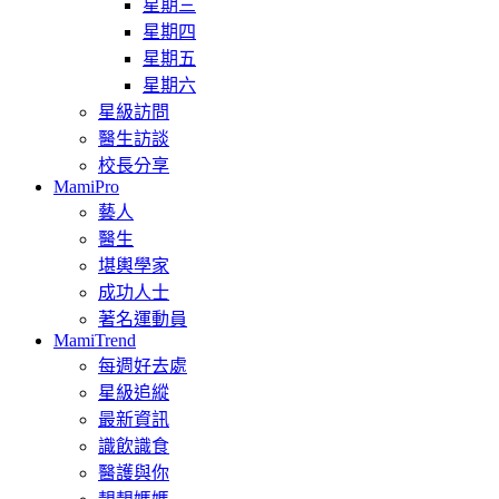
星期三
星期四
星期五
星期六
星級訪問
醫生訪談
校長分享
MamiPro
藝人
醫生
堪輿學家
成功人士
著名運動員
MamiTrend
每週好去處
星級追縱
最新資訊
識飲識食
醫護與你