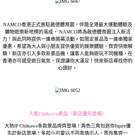
NAMCO
香港正式進駐啟德體
育園，伴隨全港最大運動體驗及
購物遊樂新地標的落成，
NAMCO
將為啟德體育園注入新活
力！與此同時提供一連串開幕活動。
如限定景品及一連串獨家
優惠，
希望為大人與小朋友提供優質的娛樂體驗，齊齊快樂解
鎖！
新店亦引入多款新景品機，讓客人能夠遊玩不同機種，
在
香港亦可感受遊日氣氛，保證讓你大滿足！
快來新店尋找你的
心頭好。
人氣Chiikawa景品（新店優先登場）
大熱IP Chiikawa多款景品齊齊登場！角色三角包迷你figure優
先於新店登場！多款小可愛以不同表情示人，等你集齊一