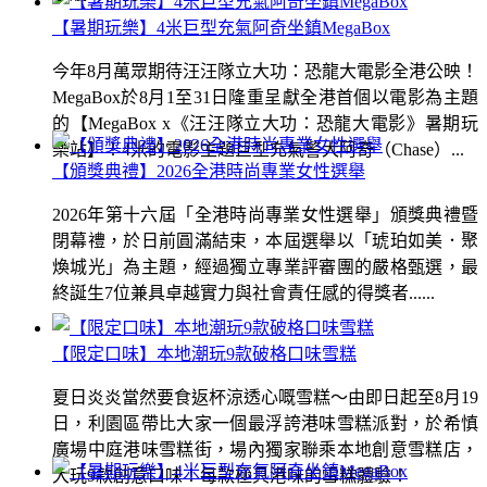
【暑期玩樂】4米巨型充氣阿奇坐鎮MegaBox
今年8月萬眾期待汪汪隊立大功：恐龍大電影全港公映！
MegaBox於8月1至31日隆重呈獻全港首個以電影為主題
的【MegaBox x《汪汪隊立大功：恐龍大電影》暑期玩
樂站】！4米的電影主題巨型充氣警犬阿奇（Chase）...
【頒獎典禮】2026全港時尚專業女性選舉
2026年第十六屆「全港時尚專業女性選舉」頒獎典禮暨
閉幕禮，於日前圓滿結束，本屆選舉以「琥珀如美．聚
煥城光」為主題，經過獨立專業評審團的嚴格甄選，最
終誕生7位兼具卓越實力與社會責任感的得獎者......
【限定口味】本地潮玩9款破格口味雪糕
夏日炎炎當然要食返杯涼透心嘅雪糕～由即日起至8月19
日，利園區帶比大家一個最浮誇港味雪糕派對，於希慎
廣場中庭港味雪糕街，場內獨家聯乘本地創意雪糕店，
大玩9款創意口味！每款極具港味的雪糕體驗！