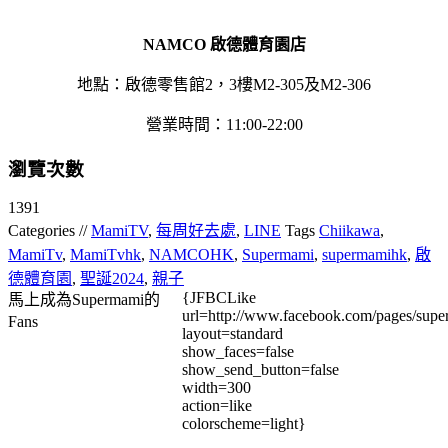
NAMCO
啟德體育園店
地點：啟德零售館2，3樓M2-305及M2-306
營業時間：11:00-22:00
瀏覽次數
1391
Categories //
MamiTV
,
每周好去處
,
LINE
Tags
Chiikawa
,
MamiTv
,
MamiTvhk
,
NAMCOHK
,
Supermami
,
supermamihk
,
啟
德體育園
,
聖誕2024
,
親子
{JFBCLike
馬上成為Supermami的
url=http://www.facebook.com/pages/su
Fans
layout=standard
show_faces=false
show_send_button=false
width=300
action=like
colorscheme=light}