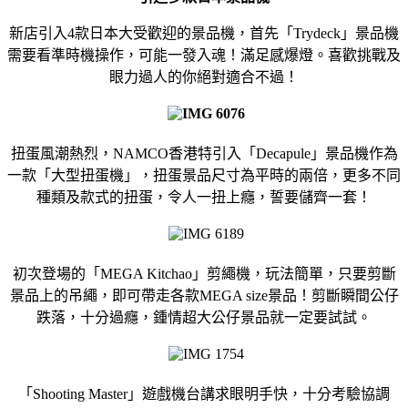
新店引入4款日本大受歡迎的景品機，首先「Trydeck」景品機
需要看準時機操作，可能一發入魂！滿足感爆燈。喜歡挑戰及
眼力過人的你絕對適合不過！
扭蛋風潮熱烈，
NAMCO
香港特引入「
Decapule
」
景品機作為
一款「大型扭蛋機」，扭蛋景品尺寸為平時的兩倍，
更多不同
種類及款式的扭蛋，令人一扭上癮，誓要儲齊一套！
初次登場的「MEGA Kitchao」剪繩機，玩法簡單，只要剪斷
景品上的吊繩，即可帶走各款MEGA size景品！剪斷瞬間公仔
跌落，十分過癮，鍾情超大公仔景品就一定要試試。
「Shooting Master」遊戲機台講求眼明手快，十分考驗協調