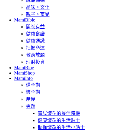
靚靚媽媽
品味。文化
親子。育兒
MamiBible
開卷有益
健康食譜
健康通識
把握命運
教育放題
理財投資
MamiBlog
MamiShop
MamiInfo
備孕期
懷孕期
產後
專題
嘗試懷孕的最佳時機
健康懷孕的生活貼士
助你懷孕的生活小貼士