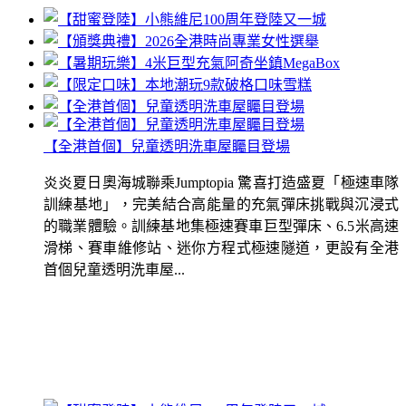
【全港首個】兒童透明洗車屋矚目登場
炎炎夏日奧海城聯乘Jumptopia 驚喜打造盛夏「極速車隊
訓練基地」，完美結合高能量的充氣彈床挑戰與沉浸式
的職業體驗。訓練基地集極速賽車巨型彈床、6.5米高速
滑梯、賽車維修站、迷你方程式極速隧道，更設有全港
首個兒童透明洗車屋...