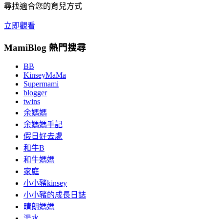
尋找適合您的育兒方式
立即觀看
MamiBlog 熱門搜尋
BB
KinseyMaMa
Supermami
blogger
twins
余媽媽
余媽媽手記
假日好去處
和牛B
和牛媽媽
家庭
小小豬kinsey
小小豬的成長日誌
晴朗媽媽
湯水