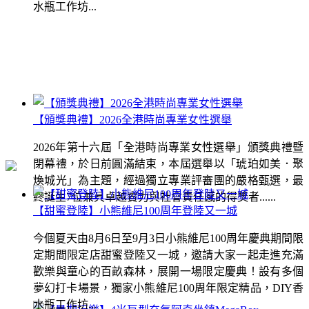
水瓶工作坊...
【頒獎典禮】2026全港時尚專業女性選舉
2026年第十六屆「全港時尚專業女性選舉」頒獎典禮暨
閉幕禮，於日前圓滿結束，本屆選舉以「琥珀如美．聚
煥城光」為主題，經過獨立專業評審團的嚴格甄選，最
終誕生7位兼具卓越實力與社會責任感的得獎者......
【甜蜜登陸】小熊維尼100周年登陸又一城
今個夏天由8月6日至9月3日小熊維尼100周年慶典期間限
定期間限定店甜蜜登陸又一城，邀請大家一起走進充滿
歡樂與童心的百畝森林，展開一場限定慶典！設有多個
夢幻打卡場景，獨家小熊維尼100周年限定精品，DIY香
水瓶工作坊...