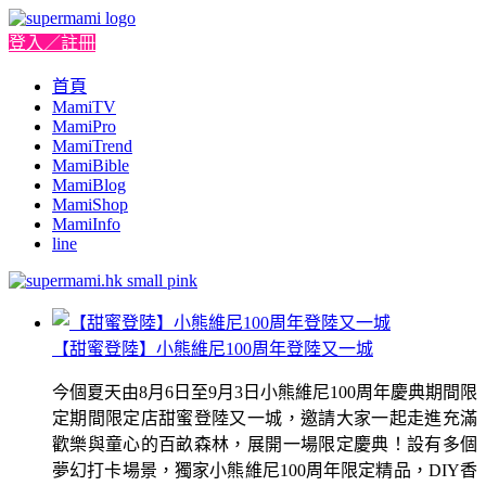
登入／註冊
首頁
MamiTV
MamiPro
MamiTrend
MamiBible
MamiBlog
MamiShop
MamiInfo
line
【甜蜜登陸】小熊維尼100周年登陸又一城
今個夏天由8月6日至9月3日小熊維尼100周年慶典期間限
定期間限定店甜蜜登陸又一城，邀請大家一起走進充滿
歡樂與童心的百畝森林，展開一場限定慶典！設有多個
夢幻打卡場景，獨家小熊維尼100周年限定精品，DIY香