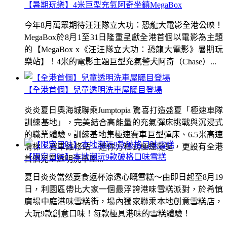
【暑期玩樂】4米巨型充氣阿奇坐鎮MegaBox
今年8月萬眾期待汪汪隊立大功：恐龍大電影全港公映！
MegaBox於8月1至31日隆重呈獻全港首個以電影為主題
的【MegaBox x《汪汪隊立大功：恐龍大電影》暑期玩
樂站】！4米的電影主題巨型充氣警犬阿奇（Chase）...
【全港首個】兒童透明洗車屋矚目登場
炎炎夏日奧海城聯乘Jumptopia 驚喜打造盛夏「極速車隊
訓練基地」，完美結合高能量的充氣彈床挑戰與沉浸式
的職業體驗。訓練基地集極速賽車巨型彈床、6.5米高速
滑梯、賽車維修站、迷你方程式極速隧道，更設有全港
【限定口味】本地潮玩9款破格口味雪糕
首個兒童透明洗車屋...
夏日炎炎當然要食返杯涼透心嘅雪糕～由即日起至8月19
日，利園區帶比大家一個最浮誇港味雪糕派對，於希慎
廣場中庭港味雪糕街，場內獨家聯乘本地創意雪糕店，
大玩9款創意口味！每款極具港味的雪糕體驗！