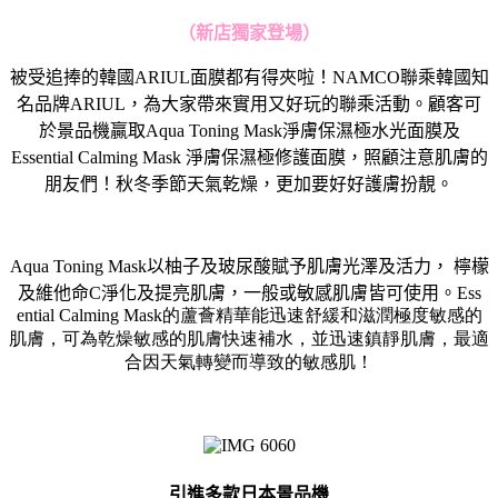
（新店獨家登場）
被受追捧的韓國ARIUL面膜都有得夾啦！NAMCO聯乘韓國知
名品牌ARIUL，為大家帶來實用又好玩的聯乘活動。顧客可
於景品機贏取Aqua Toning Mask淨膚保濕極水光面膜及
Essential Calming Mask 淨膚保濕極修護面膜，照顧注意肌膚的
朋友們！秋冬季節天氣乾燥，更加要好好護膚扮靚。
Aqua Toning Mask
以柚子及玻尿酸賦予肌膚光澤及活力， 檸檬
及維他命
C
淨化及提亮肌膚，一般或敏感肌膚皆可使用。
Ess
ential Calming Mask的蘆薈精華能迅速舒緩和滋潤極度敏感的
肌膚，
可為乾燥敏感的肌膚快速補水，並迅速鎮靜肌膚，
最適
合因天氣轉變而導致的敏感肌！
引進多款日本景品機