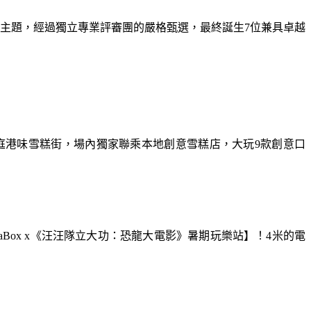
為主題，經過獨立專業評審團的嚴格甄選，最終誕生7位兼具卓越
庭港味雪糕街，場內獨家聯乘本地創意雪糕店，大玩9款創意口
aBox x《汪汪隊立大功：恐龍大電影》暑期玩樂站】！4米的電