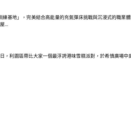
速車隊訓練基地」，完美結合高能量的充氣彈床挑戰與沉浸式的職業
..
9日，利園區帶比大家一個最浮誇港味雪糕派對，於希慎廣場中