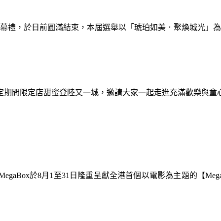
暨閉幕禮，於日前圓滿結束，本屆選舉以「琥珀如美．聚煥城光」
間限定期間限定店甜蜜登陸又一城，邀請大家一起走進充滿歡樂與
gaBox於8月1至31日隆重呈獻全港首個以電影為主題的【Meg