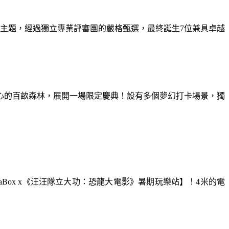
為主題，經過獨立專業評審團的嚴格甄選，最終誕生7位兼具卓越
童心的百畝森林，展開一場限定慶典！設有多個夢幻打卡場景，獨
aBox x《汪汪隊立大功：恐龍大電影》暑期玩樂站】！4米的電