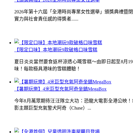
2026年第十六屆「全港時尚專業女性選舉」頒獎典禮
實力與社會責任感的得獎者......
【限定口味】本地潮玩9款破格口味雪糕
夏日炎炎當然要食返杯涼透心嘅雪糕～由即日起至8月1
味！每款極具港味的雪糕體驗！
【暑期玩樂】4米巨型充氣阿奇坐鎮MegaBox
今年8月萬眾期待汪汪隊立大功：恐龍大電影全港公映！Me
影主題巨型充氣警犬阿奇（Chase）...