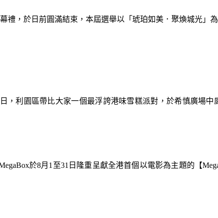
暨閉幕禮，於日前圓滿結束，本屆選舉以「琥珀如美．聚煥城光」
9日，利園區帶比大家一個最浮誇港味雪糕派對，於希慎廣場中
gaBox於8月1至31日隆重呈獻全港首個以電影為主題的【Meg