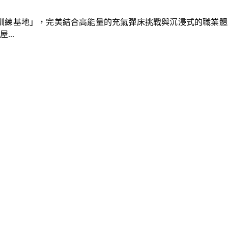
速車隊訓練基地」，完美結合高能量的充氣彈床挑戰與沉浸式的職業
..