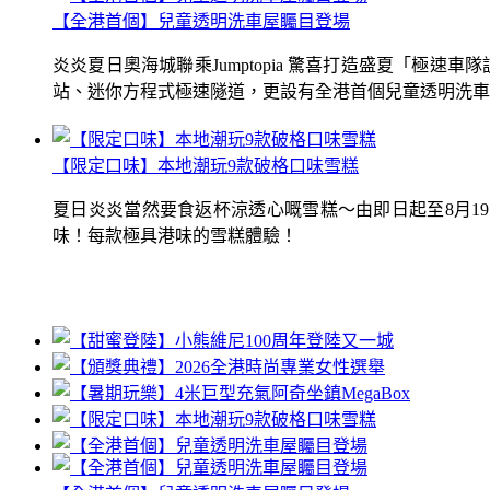
【全港首個】兒童透明洗車屋矚目登場
炎炎夏日奧海城聯乘Jumptopia 驚喜打造盛夏「極
站、迷你方程式極速隧道，更設有全港首個兒童透明洗車屋.
【限定口味】本地潮玩9款破格口味雪糕
夏日炎炎當然要食返杯涼透心嘅雪糕～由即日起至8月1
味！每款極具港味的雪糕體驗！