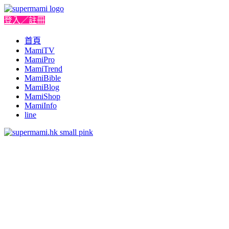
登入／註冊
首頁
MamiTV
MamiPro
MamiTrend
MamiBible
MamiBlog
MamiShop
MamiInfo
line