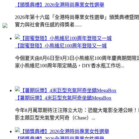
【頒獎典禮】2026全港時尚專業女性選舉
2026年第十六屆「全港時尚專業女性選舉」頒獎典禮
實力與社會責任感的得獎者......
【甜蜜登陸】小熊維尼100周年登陸又一城
今個夏天由8月6日至9月3日小熊維尼100周年慶典期
家小熊維尼100周年限定精品，DIY香水瓶工作坊...
【暑期玩樂】4米巨型充氣阿奇坐鎮MegaBox
今年8月萬眾期待汪汪隊立大功：恐龍大電影全港公映！Me
影主題巨型充氣警犬阿奇（Chase）...
【頒獎典禮】2026全港時尚專業女性選舉