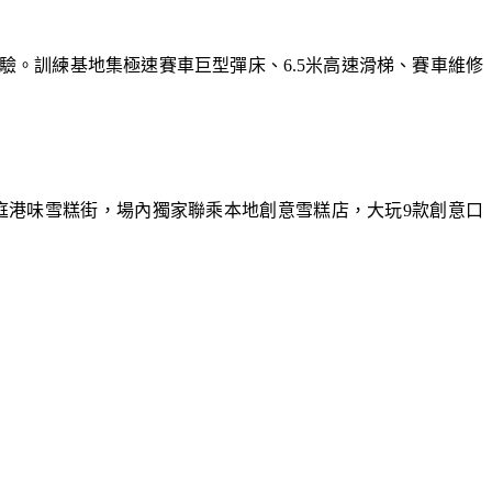
體驗。訓練基地集極速賽車巨型彈床、6.5米高速滑梯、賽車維修
庭港味雪糕街，場內獨家聯乘本地創意雪糕店，大玩9款創意口