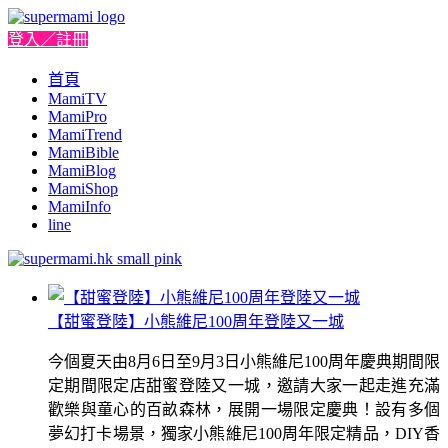
登入／註冊
首頁
MamiTV
MamiPro
MamiTrend
MamiBible
MamiBlog
MamiShop
MamiInfo
line
【甜蜜登陸】小熊維尼100周年登陸又一城
今個夏天由8月6日至9月3日小熊維尼100周年慶典期間限
定期間限定店甜蜜登陸又一城，邀請大家一起走進充滿
歡樂與童心的百畝森林，展開一場限定慶典！設有多個
夢幻打卡場景，獨家小熊維尼100周年限定精品，DIY香