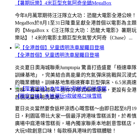
【暑期玩樂】4米巨型充氣阿奇坐鎮MegaBox
今年8月萬眾期待汪汪隊立大功：恐龍大電影全港公映！
MegaBox於8月1至31日隆重呈獻全港首個以電影為主題
的【MegaBox x《汪汪隊立大功：恐龍大電影》暑期玩
樂站】！4米的電影主題巨型充氣警犬阿奇（Chase）...
【全港首個】兒童透明洗車屋矚目登場
炎炎夏日奧海城聯乘Jumptopia 驚喜打造盛夏「極速車隊
訓練基地」，完美結合高能量的充氣彈床挑戰與沉浸式
的職業體驗。訓練基地集極速賽車巨型彈床、6.5米高速
滑梯、賽車維修站、迷你方程式極速隧道，更設有全港
【限定口味】本地潮玩9款破格口味雪糕
首個兒童透明洗車屋...
夏日炎炎當然要食返杯涼透心嘅雪糕～由即日起至8月19
日，利園區帶比大家一個最浮誇港味雪糕派對，於希慎
廣場中庭港味雪糕街，場內獨家聯乘本地創意雪糕店，
大玩9款創意口味！每款極具港味的雪糕體驗！