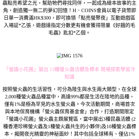
蟲點亮希望之光，幫助牠們尋找同伴，一起成為繪本故事的主
角，創造獨一無二的夢幻回憶！H．COINS會員以電子貨幣即
日單一消費滿HK$300，即可換領「點亮螢聚夜」互動遊戲區
入場証*乙張，遊戲達指定分數更有機會獲得限量《好餓的毛
毛蟲》匙扣*乙個。
「螢識小花圃」展出 13種螢火蟲活體及標本 現場探索學習冷
知識
按照螢火蟲的生活習性，可分為陸生與水生兩大類型，在全球
2,000種螢火蟲品種當中，高達99%都是生活在陸地的品種，
僅有1%是極為罕見的水生螢火蟲。今次活動期間，商場首次
與本地保育機構「螢火蟲保育基金會」合作，打造期間限定
「螢識小花圃」螢火蟲主題展覽區，當中展出3種昆蟲活體 (2
種香港珍稀螢火蟲及1種螢火蟲共生的小夥伴)及10種螢火蟲標
本，揭開夜光精靈的神秘面紗！其中包括全球稀有、僅佔1%