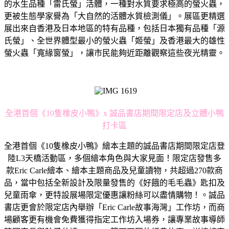
的水生品種「雷氏螢」活體，一種對水質要求極高的螢火蟲，
更被生態學家譽為「大自然的活體水質檢測儀」。展區更精選
展出來自香港及日本地區的特有品種，包括日本獨有品種「源
氏螢」、全世界體型最小的螢火蟲「姬螢」及香港最大的雄性
螢火蟲「寬緣窗螢」，讓市民能夠近距離觀察這些夜光精靈。
全港首個《10隻橡皮小鴨》x 誠品書店期間限定店及立體小鴨
打卡區
全港首個《10隻橡皮小鴨》繪本主題的誠品書店期間限定店登
陸L3天橋活動區，多個繪本角色與大家見面！限定店發售多
款Eric Carle繪本、繪本主題商品及兒童讀物，共超過270款商
品，當中包括全新設計及限量發售的《好餓的毛毛蟲》匙扣及
兒童雨傘，更特設展場限定優惠讓粉絲可以盡情購物！。誠品
書店更會於限定店內舉辦「Eric Carle故事海灣」工作坊，而商
場顧客更有機會免費獲得指定工作坊入場券，讓專業故事導師