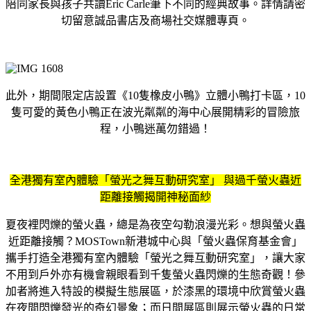
陪同家長與孩子共讀Eric Carle筆下不同的經典故事。詳情請密
切留意誠品書店及商場社交媒體專頁。
此外，期間限定店設置《10隻橡皮小鴨》立體小鴨打卡區，10
隻可愛的黃色小鴨正在波光粼粼的海中心展開精彩的冒險旅
程，小鴨迷萬勿錯過！
全港獨有室內體驗「螢光之舞互動研究室」 與過千螢火蟲近
距離接觸揭開神秘面紗
夏夜裡閃爍的螢火蟲，總是為夜空勾勒浪漫光彩。想與螢火蟲
近距離接觸？MOSTown新港城中心與「螢火蟲保育基金會」
攜手打造全港獨有室內體驗「螢光之舞互動研究室」，讓大家
不用到戶外亦有機會親眼看到千隻螢火蟲閃爍的生態奇觀！參
加者將進入特設的模擬生態展區，於漆黑的環境中欣賞螢火蟲
在夜間閃爍發光的奇幻景象；而日間展區則展示螢火蟲的日常