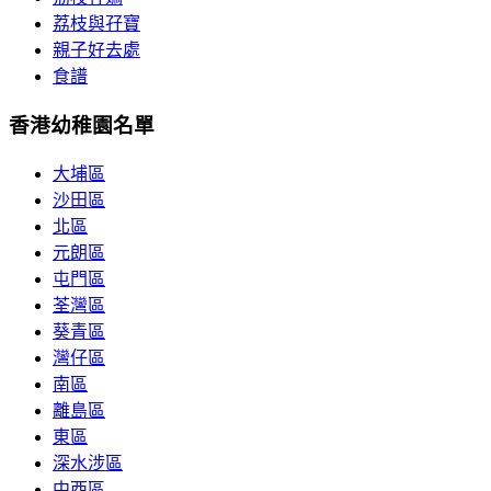
荔枝與孖寶
親子好去處
食譜
香港幼稚園名單
大埔區
沙田區
北區
元朗區
屯門區
荃灣區
葵青區
灣仔區
南區
離島區
東區
深水涉區
中西區