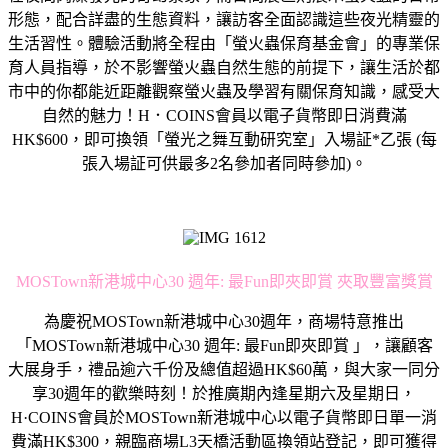
形態，配合詳盡的生態資料，讓訪客全面認識這些夜光精靈的
生活習性。體驗活動將全程由「螢火蟲保育基金會」的專業保
育人員指導，於不影響螢火蟲自然生態的前提下，讓生活於都
市中的你都能近距離觀察螢火蟲及學習有關保育知識，感受大
自然的魅力！H．COINS會員以電子貨幣即日消費滿
HK$600，即可換領「螢光之舞互動研究室」入場証*乙張 (每
張入場証可供最多2名參加者同時參加)。
MOSTown新港城中心30 週年: 最Fun即夾即賞 夾取豐富獎賞
為慶祝MOSTown新港城中心30週年，商場特意推出
「MOSTown新港城中心30 週年: 最Fun即夾即賞 」，讓顧客
大展身手，禮品逾六千份及總值超過HK$60萬，與大家一同分
享30週年的歡樂時刻！於推廣期內逢星期六及星期日，
H·COINS會員於MOSTown新港城中心以電子貨幣即日單一消
費滿HK$300，親臨商場L3天橋活動區換領站登記，即可獲得