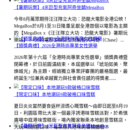
【暑期玩樂】4米巨型充氣阿奇坐鎮MegaBox
今年8月萬眾期待汪汪隊立大功：恐龍大電影全港公映！
MegaBox於8月1至31日隆重呈獻全港首個以電影為主題
的【MegaBox x《汪汪隊立大功：恐龍大電影》暑期玩
樂站】！4米的電影主題巨型充氣警犬阿奇（Chase）...
【頒獎典禮】2026全港時尚專業女性選舉
2026年第十六屆「全港時尚專業女性選舉」頒獎典禮暨
閉幕禮，於日前圓滿結束，本屆選舉以「琥珀如美．聚
煥城光」為主題，經過獨立專業評審團的嚴格甄選，最
終誕生7位兼具卓越實力與社會責任感的得獎者......
【限定口味】本地潮玩9款破格口味雪糕
夏日炎炎當然要食返杯涼透心嘅雪糕～由即日起至8月19
日，利園區帶比大家一個最浮誇港味雪糕派對，於希慎
廣場中庭港味雪糕街，場內獨家聯乘本地創意雪糕店，
大玩9款創意口味！每款極具港味的雪糕體驗！