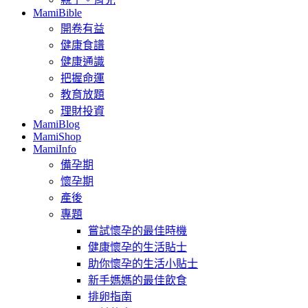
MamiBible
開卷有益
健康食譜
健康通識
把握命運
教育放題
理財投資
MamiBlog
MamiShop
MamiInfo
備孕期
懷孕期
產後
專題
嘗試懷孕的最佳時機
健康懷孕的生活貼士
助你懷孕的生活小貼士
新手媽媽的最佳飲食
排卵指南