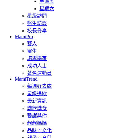
星期五
星期六
星級訪問
醫生訪談
校長分享
MamiPro
藝人
醫生
堪輿學家
成功人士
著名運動員
MamiTrend
每週好去處
星級追縱
最新資訊
識飲識食
醫護與你
靚靚媽媽
品味。文化
親子。育兒