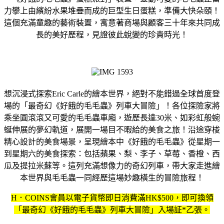
力攀上由繽紛水果堆疊而成的巨型生日蛋糕，準備大快朵頤！
這個充滿童趣的藝術裝置，寓意著商場與顧客三十年來共同成
長的美好歷程，見證彼此蛻變的珍貴時光！
想沉浸式探索Eric Carle的繪本世界，絕對不能錯過全球首度登
場的「最奇幻《好餓的毛毛蟲》列車大冒險」！各位探險家將
乘坐圓滾滾又可愛的毛毛蟲車廂，遊歷長達30米、如彩虹般蜿
蜒伸展的夢幻軌道，展開一場目不暇給的美食之旅！沿途穿梭
精心設計的美食場景，呈現繪本中《好餓的毛毛蟲》從星期一
到星期六的美食探索：包括蘋果、梨、李子、草莓、香橙、西
瓜及提拉米蘇等。這列充滿想像力的奇幻列車，帶大家走進繪
本世界與毛毛蟲一同經歷這場妙趣橫生的冒險旅程！
H．COINS會員以電子貨幣即日消費滿HK$500，即可換領
「最奇幻《好餓的毛毛蟲》列車大冒險」入場証*乙張。