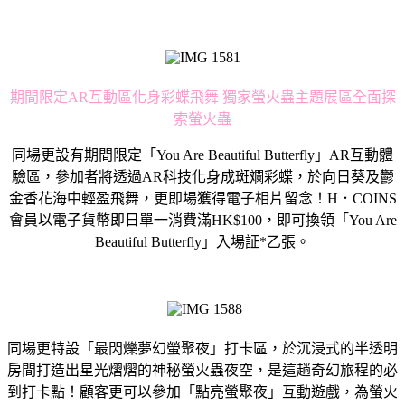
期間限定AR互動區化身彩蝶飛舞 獨家螢火蟲主題展區全面探
索螢火蟲
同場更設有期間限定「You Are Beautiful Butterfly」AR互動體
驗區，參加者將透過AR科技化身成斑斕彩蝶，於向日葵及鬱
金香花海中輕盈飛舞，更即場獲得電子相片留念！H．COINS
會員以電子貨幣即日單一消費滿HK$100，即可換領「You Are
Beautiful Butterfly」入場証*乙張。
同場更特設「最閃爍夢幻螢聚夜」打卡區，於沉浸式的半透明
房間打造出星光熠熠的神秘螢火蟲夜空，是這趟奇幻旅程的必
到打卡點！顧客更可以參加「點亮螢聚夜」互動遊戲，為螢火