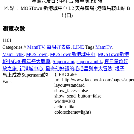
星期六及日 : 中午12 時至晚上8 時
地 點： MOSTown 新港城中心 L2 天幕廣場 (港鐵馬鞍山站 B
出口)
瀏覽次數
1161
Categories //
MamiTV
,
每周好去處
,
LINE
Tags
MamiTv
,
MamiTvhk
,
MOSTown
,
MOSTown新港城中心
,
MOSTown新港
城中心30週年盛大慶典
,
Supermami
,
supermamihk
,
夏日童趣綻
放之旅
,
新港城中心
,
最奇幻好餓的毛毛蟲列車大冒險
,
親子
{JFBCLike
馬上成為Supermami的
url=http://www.facebook.com/pages/su
Fans
layout=standard
show_faces=false
show_send_button=false
width=300
action=like
colorscheme=light}