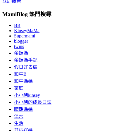
立即觀看
MamiBlog 熱門搜尋
BB
KinseyMaMa
Supermami
blogger
twins
余媽媽
余媽媽手記
假日好去處
和牛B
和牛媽媽
家庭
小小豬kinsey
小小豬的成長日誌
晴朗媽媽
湯水
生活
荔枝孖媽