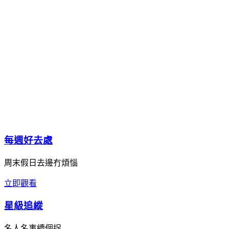
每週好去處
周末假日去邊冇煩惱
立即觀看
星級追縱
名人名事續個捉