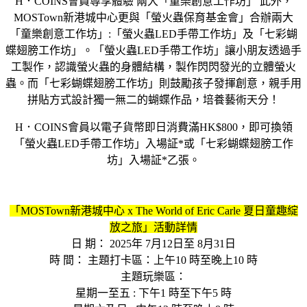
H．COINS會員尊享體驗 兩大「童樂創意工作坊」 此外，
MOSTown新港城中心更與「螢火蟲保育基金會」合辦兩大
「童樂創意工作坊」:「螢火蟲LED手帶工作坊」及「七彩蝴
蝶翅膀工作坊」。「螢火蟲LED手帶工作坊」讓小朋友透過手
工製作，認識螢火蟲的身體結構，製作閃閃發光的立體螢火
蟲。而「七彩蝴蝶翅膀工作坊」則鼓勵孩子發揮創意，親手用
拼貼方式設計獨一無二的蝴蝶作品，培養藝術天分！
H．COINS會員以電子貨幣即日消費滿HK$800，即可換領
「螢火蟲LED手帶工作坊」入場証*或「七彩蝴蝶翅膀工作
坊」入場証*乙張。
「MOSTown新港城中心 x The World of Eric Carle 夏日童趣綻
放之旅」活動詳情
日 期： 2025年 7月12日至 8月31日
時 間： 主題打卡區：上午10 時至晚上10 時
主題玩樂區：
星期一至五 : 下午1 時至下午5 時