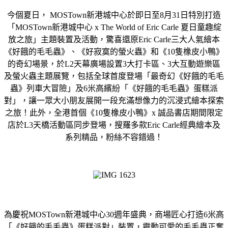
今個夏日， MOSTown新港城中心於即日至8月31日特別打造
「MOSTown新港城中心 x The World of Eric Carle 夏日童趣綻
放之旅」主題裝置及活動，驚喜還原Eric Carle三大人氣繪本
《好餓的毛毛蟲》、《好寂寞的螢火蟲》和《10隻橡皮小鴨》
的奇幻場景，於L2天幕廣場設置3大打卡區、3大互動遊樂區
及螢火蟲主題展覽，包括全球首度登場「最奇幻《好餓的毛毛
蟲》列車大冒險」及6米高繽紛「《好餓的毛毛蟲》蛋糕派
對」，讓一眾大小朋友展開一段充滿想像力的沉浸式繪本探索
之旅！此外，全港首個《10隻橡皮小鴨》x 誠品書店期間限定
店於L3天橋活動區同步登場，搜羅多款Eric Carle經典繪本及
系列精品，粉絲不容錯過！
為慶祝MOSTown新港城中心30週年盛典，商場匠心打造6米高
「《好餓的毛毛蟲》蛋糕派對」裝置，靈動可愛的毛毛蟲正奮