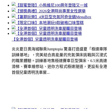
【全港首個】兒童透明洗車屋矚目登場
炎炎夏日奧海城聯乘Jumptopia 驚喜打造盛夏「極速車隊
訓練基地」，完美結合高能量的充氣彈床挑戰與沉浸式
的職業體驗。訓練基地集極速賽車巨型彈床、6.5米高速
滑梯、賽車維修站、迷你方程式極速隧道，更設有全港
首個兒童透明洗車屋...