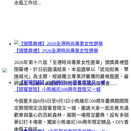
水瓶工作坊...
【頒獎典禮】2026全港時尚專業女性選舉
2026年第十六屆「全港時尚專業女性選舉」頒獎典禮暨
閉幕禮，於日前圓滿結束，本屆選舉以「琥珀如美．聚
煥城光」為主題，經過獨立專業評審團的嚴格甄選，最
終誕生7位兼具卓越實力與社會責任感的得獎者......
【甜蜜登陸】小熊維尼100周年登陸又一城
今個夏天由8月6日至9月3日小熊維尼100周年慶典期間限
定期間限定店甜蜜登陸又一城，邀請大家一起走進充滿
歡樂與童心的百畝森林，展開一場限定慶典！設有多個
夢幻打卡場景，獨家小熊維尼100周年限定精品，DIY香
水瓶工作坊...