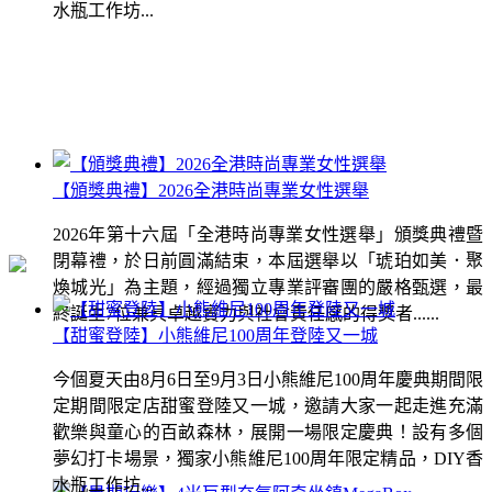
水瓶工作坊...
【頒獎典禮】2026全港時尚專業女性選舉
2026年第十六屆「全港時尚專業女性選舉」頒獎典禮暨
閉幕禮，於日前圓滿結束，本屆選舉以「琥珀如美．聚
煥城光」為主題，經過獨立專業評審團的嚴格甄選，最
終誕生7位兼具卓越實力與社會責任感的得獎者......
【甜蜜登陸】小熊維尼100周年登陸又一城
今個夏天由8月6日至9月3日小熊維尼100周年慶典期間限
定期間限定店甜蜜登陸又一城，邀請大家一起走進充滿
歡樂與童心的百畝森林，展開一場限定慶典！設有多個
夢幻打卡場景，獨家小熊維尼100周年限定精品，DIY香
水瓶工作坊...