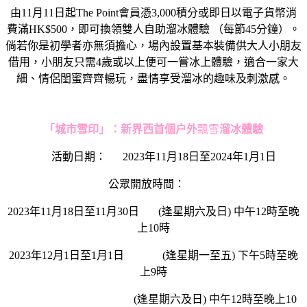
由11月11日起The Point會員憑3,000積分或即日以電子貨幣消
費滿HK$500，即可換領雙人自助溜冰體驗 （每節45分鐘）。
倘若你是初學者亦無須擔心，場內設置基本裝備供大人小朋友
借用，小朋友只需4歲或以上便可一嘗冰上體驗，適合一家大
細、情侶閨蜜齊齊暢玩，盡情享受溜冰的趣味及刺激感。
「城市雪印」：新界西首個户外
飄雪
溜冰體驗
活動日期： 2023年11月18日至2024年1月1日
公眾開放時間：
2023年11月18日至11月30日 (逢星期六及日) 中午12時至晚
上10時
2023年12月1日至1月1日 (逢星期一至五) 下午5時至晚
上9時
(逢星期六及日) 中午12時至晚上10