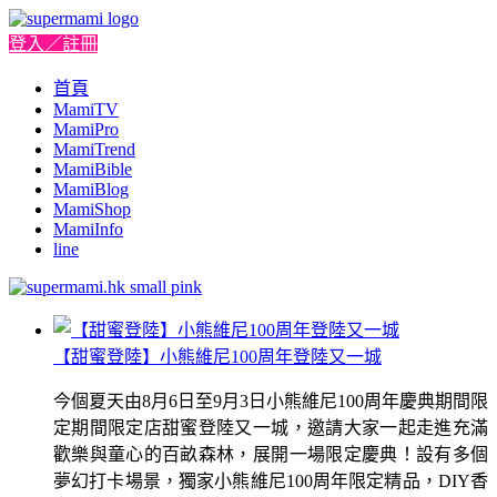
登入／註冊
首頁
MamiTV
MamiPro
MamiTrend
MamiBible
MamiBlog
MamiShop
MamiInfo
line
【甜蜜登陸】小熊維尼100周年登陸又一城
今個夏天由8月6日至9月3日小熊維尼100周年慶典期間限
定期間限定店甜蜜登陸又一城，邀請大家一起走進充滿
歡樂與童心的百畝森林，展開一場限定慶典！設有多個
夢幻打卡場景，獨家小熊維尼100周年限定精品，DIY香