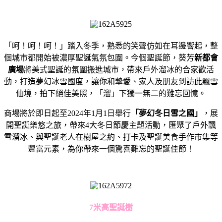
「呵！呵！呵！」踏入冬季，熟悉的笑聲仿如在耳邊響起，整
個城市都開始被濃厚聖誕氣氛包圍。今個聖誕節，葵芳
新都會
廣場
將美式聖誕的氛圍搬進城市，帶來戶外溜冰的合家歡活
動，打造夢幻冰雪國度，讓你和摯愛、家人及朋友到訪此飄雪
仙境，拍下絕佳美照，「溜」下獨一無二的難忘回憶。
商場將於即日起至2024年1月1日舉行
「夢幻冬日雪之國」
，展
開聖誕樂悠之旅，帶來4大冬日節慶主題活動，匯聚了戶外飄
雪溜冰、與聖誕老人在樹屋之約、打卡及聖誕美食手作市集等
豐富元素，為你帶來一個驚喜難忘的聖誕佳節！
7米高聖誕樹