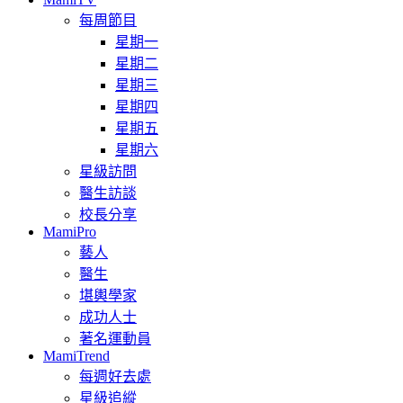
每周節目
星期一
星期二
星期三
星期四
星期五
星期六
星級訪問
醫生訪談
校長分享
MamiPro
藝人
醫生
堪輿學家
成功人士
著名運動員
MamiTrend
每週好去處
星級追縱