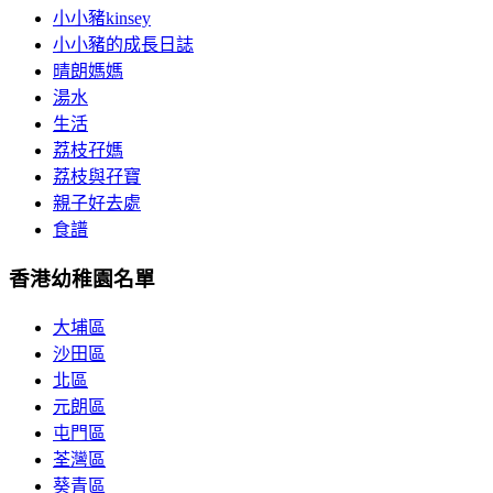
小小豬kinsey
小小豬的成長日誌
晴朗媽媽
湯水
生活
荔枝孖媽
荔枝與孖寶
親子好去處
食譜
香港幼稚園名單
大埔區
沙田區
北區
元朗區
屯門區
荃灣區
葵青區