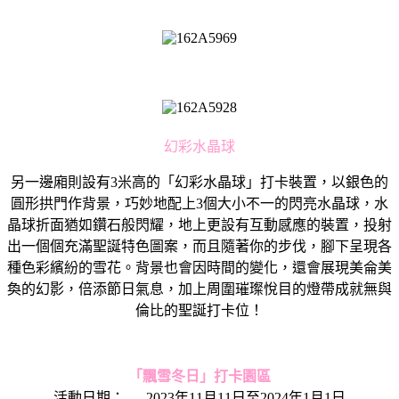
幻彩水晶球
另一邊廂則設有3米高的「幻彩水晶球」打卡裝置，以銀色的
圓形拱門作背景，巧妙地配上3個大小不一的閃亮水晶球，水
晶球折面猶如鑽石般閃耀，地上更設有互動感應的裝置，投射
出一個個充滿聖誕特色圖案，而且隨著你的步伐，腳下呈現各
種色彩繽紛的雪花。背景也會因時間的變化，還會展現美侖美
奐的幻影，倍添節日氣息，加上周圍璀璨悅目的燈帶成就無與
倫比的聖誕打卡位！
「飄雪冬日」打卡園區
活動日期： 2023年11月11日至2024年1月1日