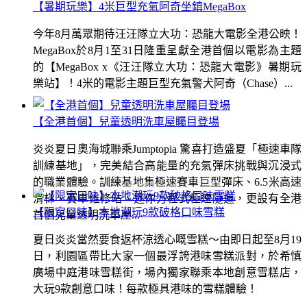
【暑期玩樂】4米巨型充氣阿奇坐鎮MegaBox
今年8月萬眾期待汪汪隊立大功：恐龍大電影全港公映！
MegaBox於8月1至31日隆重呈獻全港首個以電影為主題
的【MegaBox x《汪汪隊立大功：恐龍大電影》暑期玩
樂站】！4米的電影主題巨型充氣警犬阿奇（Chase）...
【全港首個】兒童透明洗車屋矚目登場
炎炎夏日奧海城聯乘Jumptopia 驚喜打造盛夏「極速車隊
訓練基地」，完美結合高能量的充氣彈床挑戰與沉浸式
的職業體驗。訓練基地集極速賽車巨型彈床、6.5米高速
滑梯、賽車維修站、迷你方程式極速隧道，更設有全港
【限定口味】本地潮玩9款破格口味雪糕
首個兒童透明洗車屋...
夏日炎炎當然要食返杯涼透心嘅雪糕～由即日起至8月19
日，利園區帶比大家一個最浮誇港味雪糕派對，於希慎
廣場中庭港味雪糕街，場內獨家聯乘本地創意雪糕店，
大玩9款創意口味！每款極具港味的雪糕體驗！