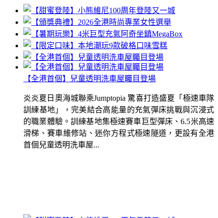
【全港首個】兒童透明洗車屋矚目登場
炎炎夏日奧海城聯乘Jumptopia 驚喜打造盛夏「極速車隊
訓練基地」，完美結合高能量的充氣彈床挑戰與沉浸式
的職業體驗。訓練基地集極速賽車巨型彈床、6.5米高速
滑梯、賽車維修站、迷你方程式極速隧道，更設有全港
首個兒童透明洗車屋...