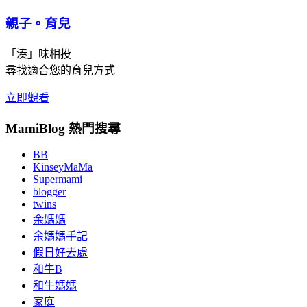
親子。育兒
「湊」味相投
尋找適合您的育兒方式
立即觀看
MamiBlog 熱門搜尋
BB
KinseyMaMa
Supermami
blogger
twins
余媽媽
余媽媽手記
假日好去處
和牛B
和牛媽媽
家庭