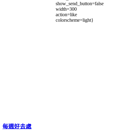
show_send_button=false
width=300
action=like
colorscheme=light}
每週好去處