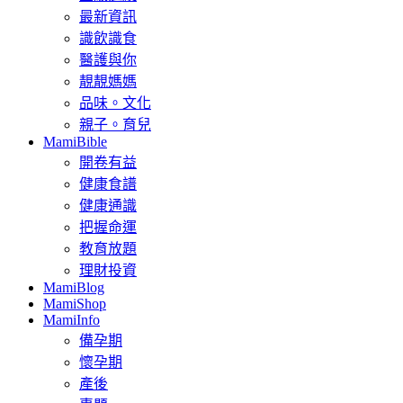
最新資訊
識飲識食
醫護與你
靚靚媽媽
品味。文化
親子。育兒
MamiBible
開卷有益
健康食譜
健康通識
把握命運
教育放題
理財投資
MamiBlog
MamiShop
MamiInfo
備孕期
懷孕期
產後