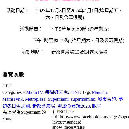
活動日期： 2023年12月8日至2024年1月1日(逢星期五、
六、日及公眾假期)
活動時間： 下午5時至晚上9時 (逢星期五)
下午1時至晚上9時 (逢星期六、日及公眾假期)
活動地點： 新都會廣場L3及L4露天廣場
瀏覽次數
2012
Categories //
MamiTV
,
每周好去處
,
LINE
Tags
MamiTv
,
MamiTvhk
,
Metroplaza
,
Supermami
,
supermamihk
,
城市雪印
,
夢
幻冬日雪之國
,
新都會廣場
,
聖誕食買玩2023
,
親子
{JFBCLike
馬上成為Supermami的
url=http://www.facebook.com/pages/su
Fans
layout=standard
show_faces=false