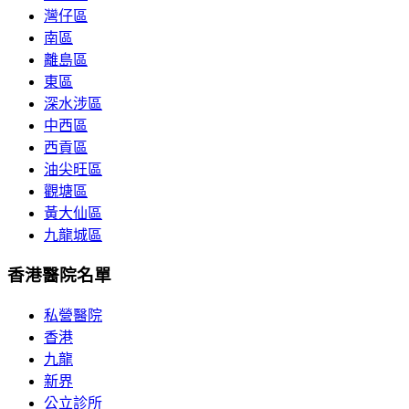
灣仔區
南區
離島區
東區
深水涉區
中西區
西貢區
油尖旺區
觀塘區
黃大仙區
九龍城區
香港醫院名單
私營醫院
香港
九龍
新界
公立診所