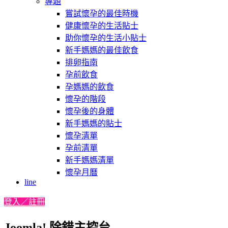
專題
嘗試懷孕的最佳時機
健康懷孕的生活貼士
助你懷孕的生活小貼士
新手媽媽的最佳飲食
排卵指南
孕前飲食
孕媽媽的飲食
懷孕的階段
懷孕後的身體
新手媽媽的貼士
懷孕清單
孕前清單
新手媽媽清單
懷孕月曆
line
登入／註冊
Joomla! 除錯主控台