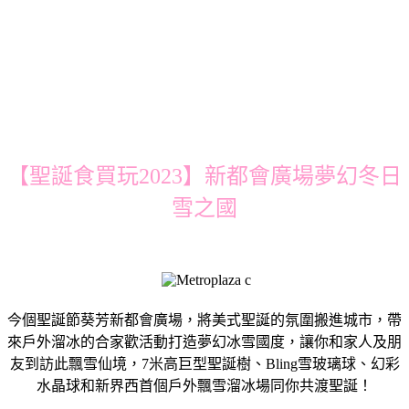
【聖誕食買玩2023】新都會廣場夢幻冬日
雪之國
今個聖誕節葵芳新都會廣場，將美式聖誕的氛圍搬進城市，帶
來戶外溜冰的合家歡活動打造夢幻冰雪國度，讓你和家人及朋
友到訪此飄雪仙境，7米高巨型聖誕樹、Bling雪玻璃球、幻彩
水晶球和新界西首個戶外飄雪溜冰場同你共渡聖誕！