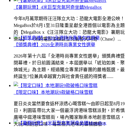
【暑期玩樂】4米巨型充氣阿奇坐鎮MegaBox
今年8月萬眾期待汪汪隊立大功：恐龍大電影全港公映！
MegaBox於8月1至31日隆重呈獻全港首個以電影為主題
的【MegaBox x《汪汪隊立大功：恐龍大電影》暑期玩
樂站】！4米的電影主題巨型充氣警犬阿奇（Chase）...
【頒獎典禮】2026全港時尚專業女性選舉
2026年第十六屆「全港時尚專業女性選舉」頒獎典禮暨
閉幕禮，於日前圓滿結束，本屆選舉以「琥珀如美．聚
煥城光」為主題，經過獨立專業評審團的嚴格甄選，最
終誕生7位兼具卓越實力與社會責任感的得獎者......
【限定口味】本地潮玩9款破格口味雪糕
夏日炎炎當然要食返杯涼透心嘅雪糕～由即日起至8月19
日，利園區帶比大家一個最浮誇港味雪糕派對，於希慎
廣場中庭港味雪糕街，場內獨家聯乘本地創意雪糕店，
大玩9款創意口味！每款極具港味的雪糕體驗！