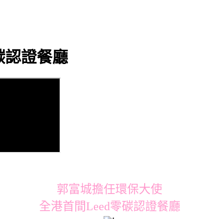
碳認證餐廳
郭富城擔任環保大使
全港首間Leed零碳認證餐廳