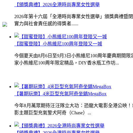
【頒獎典禮】2026全港時尚專業女性選舉
2026年第十六屆「全港時尚專業女性選舉」頒獎典禮
實力與社會責任感的得獎者......
【甜蜜登陸】小熊維尼100周年登陸又一城
今個夏天由8月6日至9月3日小熊維尼100周年慶典期
家小熊維尼100周年限定精品，DIY香水瓶工作坊...
【暑期玩樂】4米巨型充氣阿奇坐鎮MegaBox
今年8月萬眾期待汪汪隊立大功：恐龍大電影全港公映！Me
影主題巨型充氣警犬阿奇（Chase）...
【頒獎典禮】2026全港時尚專業女性選舉