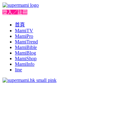
登入／註冊
首頁
MamiTV
MamiPro
MamiTrend
MamiBible
MamiBlog
MamiShop
MamiInfo
line