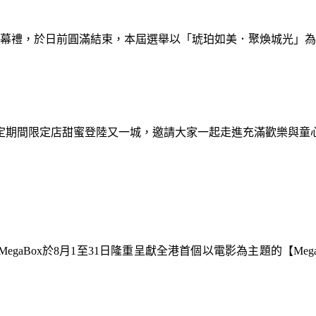
暨閉幕禮，於日前圓滿結束，本屆選舉以「琥珀如美．聚煥城光」
間限定期間限定店甜蜜登陸又一城，邀請大家一起走進充滿歡樂與
gaBox於8月1至31日隆重呈獻全港首個以電影為主題的【Meg