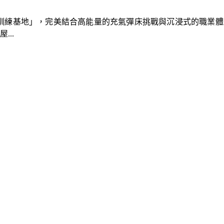
速車隊訓練基地」，完美結合高能量的充氣彈床挑戰與沉浸式的職業
..