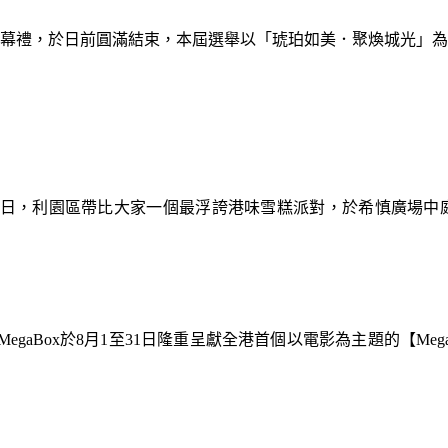
暨閉幕禮，於日前圓滿結束，本屆選舉以「琥珀如美．聚煥城光」
9日，利園區帶比大家一個最浮誇港味雪糕派對，於希慎廣場中
gaBox於8月1至31日隆重呈獻全港首個以電影為主題的【Meg