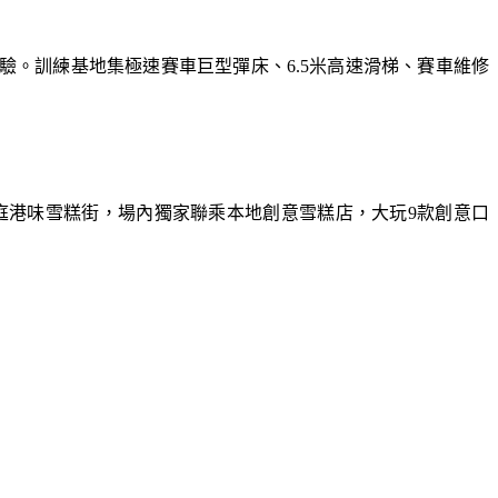
體驗。訓練基地集極速賽車巨型彈床、6.5米高速滑梯、賽車維修
庭港味雪糕街，場內獨家聯乘本地創意雪糕店，大玩9款創意口