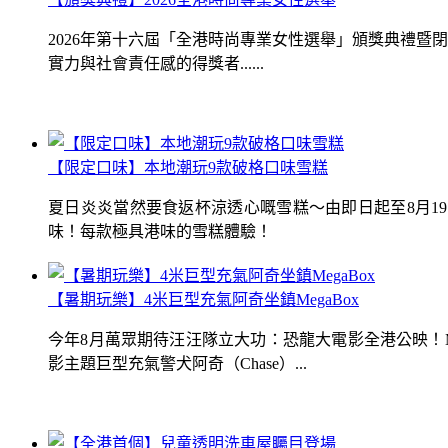
2026年第十六屆「全港時尚專業女性選舉」頒獎典禮
實力與社會責任感的得獎者......
【限定口味】本地潮玩9款破格口味雪糕
夏日炎炎當然要食返杯涼透心嘅雪糕～由即日起至8月1
味！每款極具港味的雪糕體驗！
【暑期玩樂】4米巨型充氣阿奇坐鎮MegaBox
今年8月萬眾期待汪汪隊立大功：恐龍大電影全港公映！Me
影主題巨型充氣警犬阿奇（Chase）...