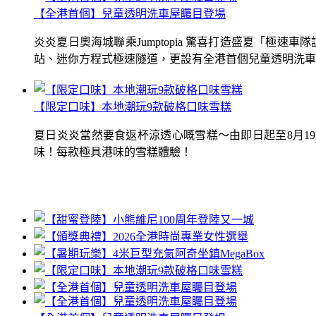
【全港首個】兒童透明洗車屋矚目登場
炎炎夏日奧海城聯乘Jumptopia 驚喜打造盛夏「極
站、迷你方程式極速隧道，更設有全港首個兒童透明洗車屋.
【限定口味】本地潮玩9款破格口味雪糕
夏日炎炎當然要食返杯涼透心嘅雪糕～由即日起至8月1
味！每款極具港味的雪糕體驗！