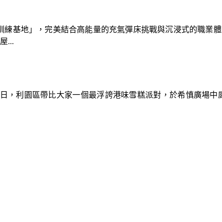
速車隊訓練基地」，完美結合高能量的充氣彈床挑戰與沉浸式的職業
..
9日，利園區帶比大家一個最浮誇港味雪糕派對，於希慎廣場中