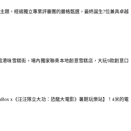
為主題，經過獨立專業評審團的嚴格甄選，最終誕生7位兼具卓越
庭港味雪糕街，場內獨家聯乘本地創意雪糕店，大玩9款創意口
aBox x《汪汪隊立大功：恐龍大電影》暑期玩樂站】！4米的電