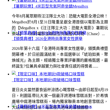
【暑期玩樂】4米巨型充氣阿奇坐鎮MegaBox
今年8月萬眾期待汪汪隊立大功：恐龍大電影全港公映！
MegaBox於8月1至31日隆重呈獻全港首個以電影為主題
的【MegaBox x《汪汪隊立大功：恐龍大電影》暑期玩
樂站】！4米的電影主題巨型充氣警犬阿奇（Chase）...
【頒獎典禮】2026全港時尚專業女性選舉
2026年第十六屆「全港時尚專業女性選舉」頒獎典禮暨
閉幕禮，於日前圓滿結束，本屆選舉以「琥珀如美．聚
煥城光」為主題，經過獨立專業評審團的嚴格甄選，最
終誕生7位兼具卓越實力與社會責任感的得獎者......
【限定口味】本地潮玩9款破格口味雪糕
夏日炎炎當然要食返杯涼透心嘅雪糕～由即日起至8月19
日，利園區帶比大家一個最浮誇港味雪糕派對，於希慎
廣場中庭港味雪糕街，場內獨家聯乘本地創意雪糕店，
大玩9款創意口味！每款極具港味的雪糕體驗！