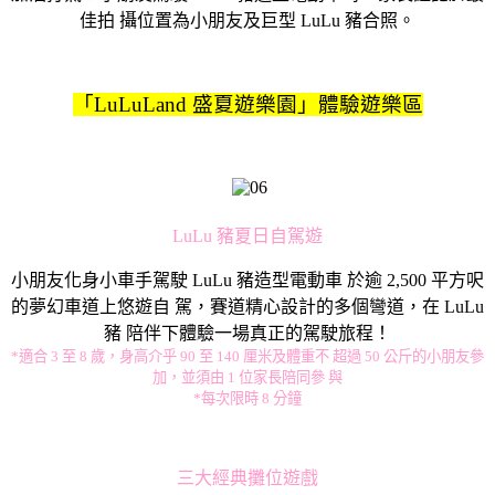
佳拍 攝位置為小朋友及巨型 LuLu 豬合照。
「LuLuLand 盛夏遊樂園」體驗遊樂區
LuLu 豬夏日自駕遊
小朋友化身小車手駕駛 LuLu 豬造型電動車 於逾 2,500 平方呎
的夢幻車道上悠遊自 駕，賽道精心設計的多個彎道，在 LuLu
豬 陪伴下體驗一場真正的駕駛旅程！
*適合 3 至 8 歲，身高介乎 90 至 140 厘米及體重不 超過 50 公斤的小朋友參
加，並須由 1 位家長陪同參 與
*每次限時 8 分鐘
三大經典攤位遊戲