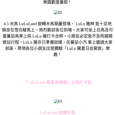
樂園歡度暑假！
4.5 米高 LuLuLand 旋轉木馬華麗登場， LuLu 豬神 氣十足地
騎坐在雪白駿馬上，熱烈歡迎各位到場，大家可坐上白馬及可
愛蕃茄馬車上與 LuLu 豬打卡合照。小朋友必定急不及待展開
遊玩行程，LuLu 豬亦已準備就緒，在蕃茄小汽 車上邀請大家
就座，帶領各位小朋友出發體驗「LuLu 豬夏日自駕遊」樂
趣！
「LuLuLand 盛夏遊樂園」必到打卡點
LuLuLand 旋轉木馬