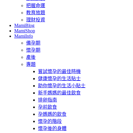
把握命運
教育放題
理財投資
MamiBlog
MamiShop
MamiInfo
備孕期
懷孕期
產後
專題
嘗試懷孕的最佳時機
健康懷孕的生活貼士
助你懷孕的生活小貼士
新手媽媽的最佳飲食
排卵指南
孕前飲食
孕媽媽的飲食
懷孕的階段
懷孕後的身體