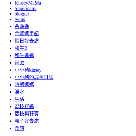
KinseyMaMa
Supermami
blogger
twins
余媽媽
余媽媽手記
假日好去處
和牛B
和牛媽媽
家庭
小小豬kinsey
小小豬的成長日誌
晴朗媽媽
湯水
生活
荔枝孖媽
荔枝與孖寶
親子好去處
食譜