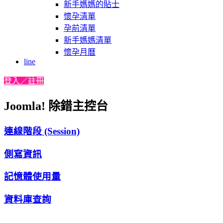
新手媽媽的貼士
懷孕清單
孕前清單
新手媽媽清單
懷孕月曆
line
登入／註冊
Joomla! 除錯主控台
連線階段 (Session)
側寫資訊
記憶體使用量
資料庫查詢