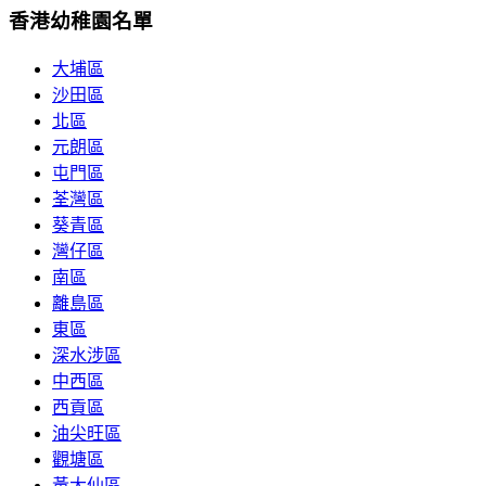
香港幼稚園名單
大埔區
沙田區
北區
元朗區
屯門區
荃灣區
葵青區
灣仔區
南區
離島區
東區
深水涉區
中西區
西貢區
油尖旺區
觀塘區
黃大仙區