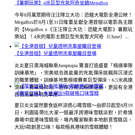
【暑期玩樂】4米巨型充氣阿奇坐鎮MegaBox
今年8月萬眾期待汪汪隊立大功：恐龍大電影全港公映！
MegaBox於8月1至31日隆重呈獻全港首個以電影為主題
的【MegaBox x《汪汪隊立大功：恐龍大電影》暑期玩
樂站】！4米的電影主題巨型充氣警犬阿奇（Chase）...
【全港首個】兒童透明洗車屋矚目登場
炎炎夏日奧海城聯乘Jumptopia 驚喜打造盛夏「極速車隊
訓練基地」，完美結合高能量的充氣彈床挑戰與沉浸式
的職業體驗。訓練基地集極速賽車巨型彈床、6.5米高速
滑梯、賽車維修站、迷你方程式極速隧道，更設有全港
【限定口味】本地潮玩9款破格口味雪糕
首個兒童透明洗車屋...
夏日炎炎當然要食返杯涼透心嘅雪糕～由即日起至8月19
日，利園區帶比大家一個最浮誇港味雪糕派對，於希慎
廣場中庭港味雪糕街，場內獨家聯乘本地創意雪糕店，
大玩9款創意口味！每款極具港味的雪糕體驗！