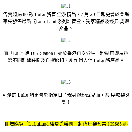
售賣超過 80 款 LuLu 豬盲 盒及精品，7 月 20 日起更會於會場
率先發售最新《LuLuLand 系列》盲盒、獨家精品及經典 周邊
產品。
而「LuLu 豬 DIY Station」亦於香港首次登場，粉絲可即場挑
選不同刺繡裝飾及自選匙扣，創作個人化 LuLu 豬產品。
可愛的 LuLu 豬更會於指定日子現身與粉絲見面，共 度歡樂炎
夏！
即場購買「LuLuLand 盛夏遊樂園」超值玩樂套票 HK$85 起