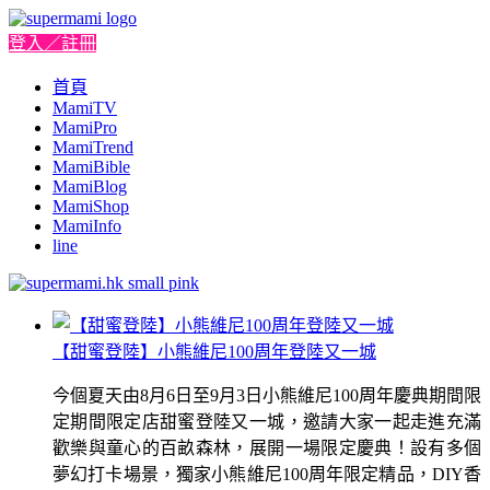
登入／註冊
首頁
MamiTV
MamiPro
MamiTrend
MamiBible
MamiBlog
MamiShop
MamiInfo
line
【甜蜜登陸】小熊維尼100周年登陸又一城
今個夏天由8月6日至9月3日小熊維尼100周年慶典期間限
定期間限定店甜蜜登陸又一城，邀請大家一起走進充滿
歡樂與童心的百畝森林，展開一場限定慶典！設有多個
夢幻打卡場景，獨家小熊維尼100周年限定精品，DIY香