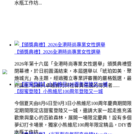
水瓶工作坊...
【頒獎典禮】2026全港時尚專業女性選舉
2026年第十六屆「全港時尚專業女性選舉」頒獎典禮暨
閉幕禮，於日前圓滿結束，本屆選舉以「琥珀如美．聚
煥城光」為主題，經過獨立專業評審團的嚴格甄選，最
終誕生7位兼具卓越實力與社會責任感的得獎者......
【甜蜜登陸】小熊維尼100周年登陸又一城
今個夏天由8月6日至9月3日小熊維尼100周年慶典期間限
定期間限定店甜蜜登陸又一城，邀請大家一起走進充滿
歡樂與童心的百畝森林，展開一場限定慶典！設有多個
夢幻打卡場景，獨家小熊維尼100周年限定精品，DIY香
水瓶工作坊...