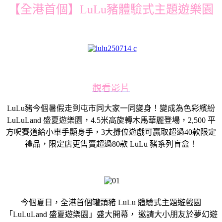
【全港首個】LuLu豬體驗式主題遊樂園
觀看影片
LuLu豬今個暑假走到屯市同大家一同變身！變成為色彩繽紛
LuLuLand 盛夏遊樂園，4.5米高旋轉木馬華麗登場，2,500 平
方呎賽道給小車手顯身手，3大攤位遊戲可贏取超過40款限定
禮品，限定店更售賣超過80款 LuLu 豬系列盲盒！
今個夏日，全港首個罐頭豬 LuLu 體驗式主題遊戲園
「LuLuLand 盛夏遊樂園」盛大開幕， 邀請大小朋友於夢幻遊