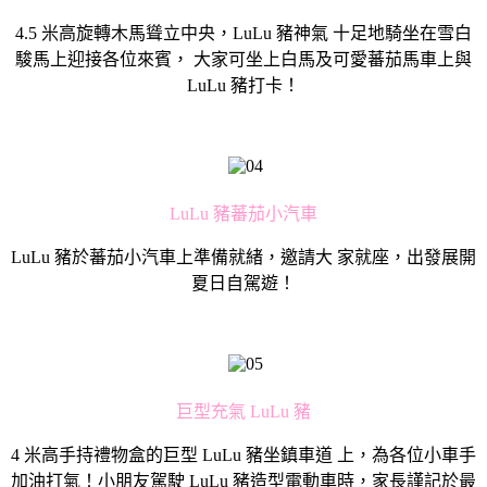
4.5 米高旋轉木馬聳立中央，LuLu 豬神氣 十足地騎坐在雪白
駿馬上迎接各位來賓， 大家可坐上白馬及可愛蕃茄馬車上與
LuLu 豬打卡！
LuLu 豬蕃茄小汽車
LuLu 豬於蕃茄小汽車上準備就緒，邀請大 家就座，出發展開
夏日自駕遊！
巨型充氣 LuLu 豬
4 米高手持禮物盒的巨型 LuLu 豬坐鎮車道 上，為各位小車手
加油打氣！小朋友駕駛 LuLu 豬造型電動車時，家長謹記於最