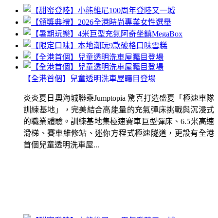
【全港首個】兒童透明洗車屋矚目登場
炎炎夏日奧海城聯乘Jumptopia 驚喜打造盛夏「極速車隊
訓練基地」，完美結合高能量的充氣彈床挑戰與沉浸式
的職業體驗。訓練基地集極速賽車巨型彈床、6.5米高速
滑梯、賽車維修站、迷你方程式極速隧道，更設有全港
首個兒童透明洗車屋...