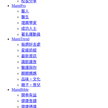
校長分享
MamiPro
藝人
醫生
堪輿學家
成功人士
著名運動員
MamiTrend
每週好去處
星級追縱
最新資訊
識飲識食
醫護與你
靚靚媽媽
品味。文化
親子。育兒
MamiBible
開卷有益
健康食譜
健康通識