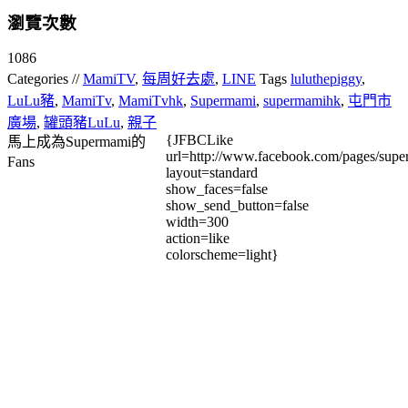
瀏覽次數
1086
Categories //
MamiTV
,
每周好去處
,
LINE
Tags
luluthepiggy
,
LuLu豬
,
MamiTv
,
MamiTvhk
,
Supermami
,
supermamihk
,
屯門市
廣場
,
罐頭豬LuLu
,
親子
{JFBCLike
馬上成為Supermami的
url=http://www.facebook.com/pages/su
Fans
layout=standard
show_faces=false
show_send_button=false
width=300
action=like
colorscheme=light}