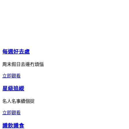
每週好去處
周末假日去邊冇煩惱
立即觀看
星級追縱
名人名事續個捉
立即觀看
識飲識食