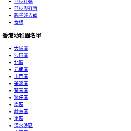
荔枝孖媽
荔枝與孖寶
親子好去處
食譜
香港幼稚園名單
大埔區
沙田區
北區
元朗區
屯門區
荃灣區
葵青區
灣仔區
南區
離島區
東區
深水涉區