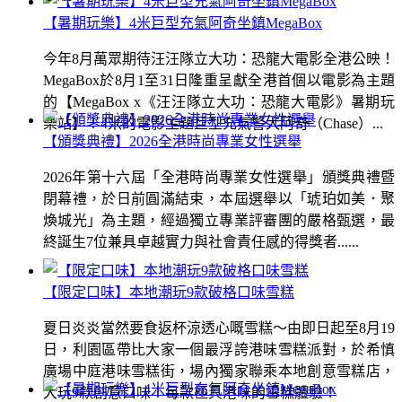
【暑期玩樂】4米巨型充氣阿奇坐鎮MegaBox
今年8月萬眾期待汪汪隊立大功：恐龍大電影全港公映！
MegaBox於8月1至31日隆重呈獻全港首個以電影為主題
的【MegaBox x《汪汪隊立大功：恐龍大電影》暑期玩
樂站】！4米的電影主題巨型充氣警犬阿奇（Chase）...
【頒獎典禮】2026全港時尚專業女性選舉
2026年第十六屆「全港時尚專業女性選舉」頒獎典禮暨
閉幕禮，於日前圓滿結束，本屆選舉以「琥珀如美．聚
煥城光」為主題，經過獨立專業評審團的嚴格甄選，最
終誕生7位兼具卓越實力與社會責任感的得獎者......
【限定口味】本地潮玩9款破格口味雪糕
夏日炎炎當然要食返杯涼透心嘅雪糕～由即日起至8月19
日，利園區帶比大家一個最浮誇港味雪糕派對，於希慎
廣場中庭港味雪糕街，場內獨家聯乘本地創意雪糕店，
大玩9款創意口味！每款極具港味的雪糕體驗！