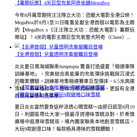
【暑期玩樂】4米巨型充氣阿奇坐鎮MegaBox
今年8月萬眾期待汪汪隊立大功：恐龍大電影全港公映！
MegaBox於8月1至31日隆重呈獻全港首個以電影為主題
的【MegaBox x《汪汪隊立大功：恐龍大電影》暑期玩
樂站】！4米的電影主題巨型充氣警犬阿奇（Chase）...
【全港首個】兒童透明洗車屋矚目登場
炎炎夏日奧海城聯乘Jumptopia 驚喜打造盛夏「極速車隊
訓練基地」，完美結合高能量的充氣彈床挑戰與沉浸式
的職業體驗。訓練基地集極速賽車巨型彈床、6.5米高速
滑梯、賽車維修站、迷你方程式極速隧道，更設有全港
【限定口味】本地潮玩9款破格口味雪糕
首個兒童透明洗車屋...
夏日炎炎當然要食返杯涼透心嘅雪糕～由即日起至8月19
日，利園區帶比大家一個最浮誇港味雪糕派對，於希慎
廣場中庭港味雪糕街，場內獨家聯乘本地創意雪糕店，
大玩9款創意口味！每款極具港味的雪糕體驗！