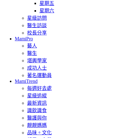
星期五
星期六
星級訪問
醫生訪談
校長分享
MamiPro
藝人
醫生
堪輿學家
成功人士
著名運動員
MamiTrend
每週好去處
星級追縱
最新資訊
識飲識食
醫護與你
靚靚媽媽
品味。文化