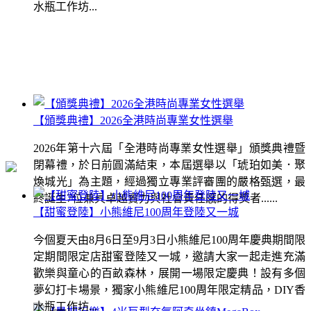
水瓶工作坊...
【頒獎典禮】2026全港時尚專業女性選舉
2026年第十六屆「全港時尚專業女性選舉」頒獎典禮暨
閉幕禮，於日前圓滿結束，本屆選舉以「琥珀如美．聚
煥城光」為主題，經過獨立專業評審團的嚴格甄選，最
終誕生7位兼具卓越實力與社會責任感的得獎者......
【甜蜜登陸】小熊維尼100周年登陸又一城
今個夏天由8月6日至9月3日小熊維尼100周年慶典期間限
定期間限定店甜蜜登陸又一城，邀請大家一起走進充滿
歡樂與童心的百畝森林，展開一場限定慶典！設有多個
夢幻打卡場景，獨家小熊維尼100周年限定精品，DIY香
水瓶工作坊...