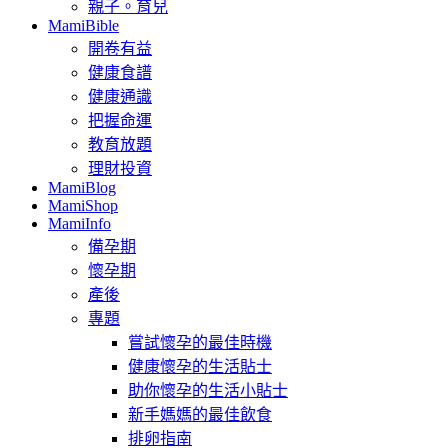
親子。育兒
MamiBible
開卷有益
健康食譜
健康通識
把握命運
教育放題
理財投資
MamiBlog
MamiShop
MamiInfo
備孕期
懷孕期
產後
專題
嘗試懷孕的最佳時機
健康懷孕的生活貼士
助你懷孕的生活小貼士
新手媽媽的最佳飲食
排卵指南