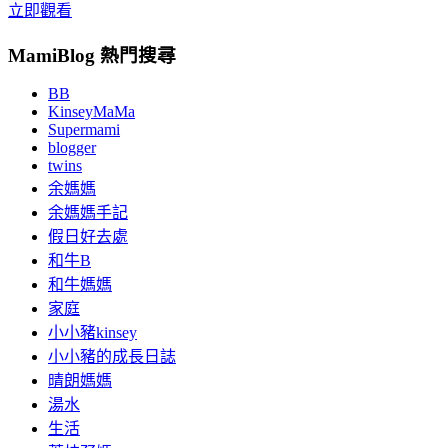
立即觀看
MamiBlog 熱門搜尋
BB
KinseyMaMa
Supermami
blogger
twins
余媽媽
余媽媽手記
假日好去處
和牛B
和牛媽媽
家庭
小小豬kinsey
小小豬的成長日誌
晴朗媽媽
湯水
生活