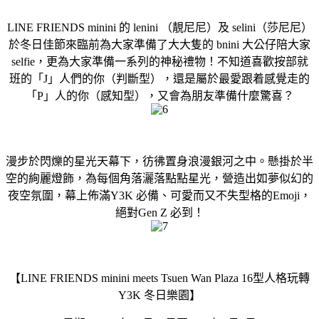
LINE FRIENDS minini 的 lenini （靚尼尼）及 selini（莎尼尼）
於冬日佳節來臨前為大家準備了大大隻的 bnini 大公仔陪大家
selfie，更為大家準備一系列的神秘禮物！不知道喜歡按部就
班的「J」人們的你（判斷型），還是屬於最愛跟着感覺走的
「P」人的你（感知型），又會為朋友準備什麼驚喜？
漫步於閃爍的星光天幕下，彷彿置身浪漫銀河之中。懸掛於半
空的絢麗燈飾，為每個角落灑落點點星光，營造出如夢似幻的
夜空氛圍，幕上佈滿Y3K 必備、可愛而又不失型格的Emoji，
絕對Gen Z 必到！
【LINE FRIENDS minini meets Tsuen Wan Plaza 16型人格玩轉
Y3K 冬日樂園】