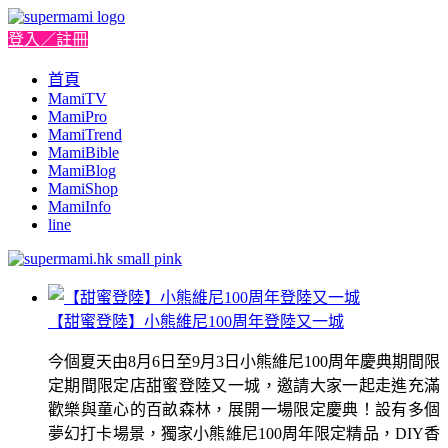
登入／註冊
首頁
MamiTV
MamiPro
MamiTrend
MamiBible
MamiBlog
MamiShop
MamiInfo
line
【甜蜜登陸】小熊維尼100周年登陸又一城
今個夏天由8月6日至9月3日小熊維尼100周年慶典期間限
定期間限定店甜蜜登陸又一城，邀請大家一起走進充滿
歡樂與童心的百畝森林，展開一場限定慶典！設有多個
夢幻打卡場景，獨家小熊維尼100周年限定精品，DIY香