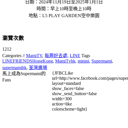
日期：2024年11月19日至2025年1月1日
時間：早上10時至晚上10時
地點：L5 PLAY GARDEN空中樂園
瀏覽次數
1212
Categories //
MamiTV
,
每周好去處
,
LINE
Tags
LINEFRIENDSHongKong
,
MamiTvhk
,
minini
,
Supermami
,
supermamihk
,
荃灣廣場
{JFBCLike
馬上成為Supermami的
url=http://www.facebook.com/pages/su
Fans
layout=standard
show_faces=false
show_send_button=false
width=300
action=like
colorscheme=light}