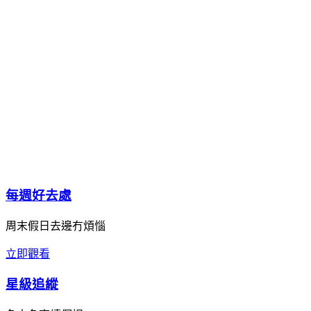
每週好去處
周末假日去邊冇煩惱
立即觀看
星級追縱