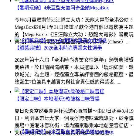
【暑期玩樂】4米巨型充氣阿奇坐鎮MegaBox
今年8月萬眾期待汪汪隊立大功：恐龍大電影全港公映！
MegaBox於8月1至31日隆重呈獻全港首個以電影為主題
的【MegaBox x《汪汪隊立大功：恐龍大電影》暑期玩
樂站】！4米的電影主題巨型充氣警犬阿奇（Chase）...
【頒獎典禮】2026全港時尚專業女性選舉
2026年第十六屆「全港時尚專業女性選舉」頒獎典禮暨
閉幕禮，於日前圓滿結束，本屆選舉以「琥珀如美．聚
煥城光」為主題，經過獨立專業評審團的嚴格甄選，最
終誕生7位兼具卓越實力與社會責任感的得獎者......
【限定口味】本地潮玩9款破格口味雪糕
夏日炎炎當然要食返杯涼透心嘅雪糕～由即日起至8月19
日，利園區帶比大家一個最浮誇港味雪糕派對，於希慎
廣場中庭港味雪糕街，場內獨家聯乘本地創意雪糕店，
大玩9款創意口味！每款極具港味的雪糕體驗！