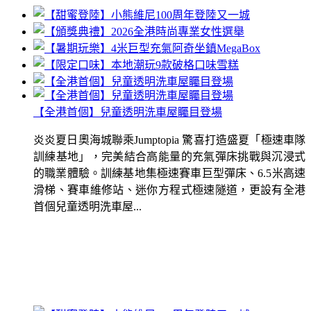
【全港首個】兒童透明洗車屋矚目登場
炎炎夏日奧海城聯乘Jumptopia 驚喜打造盛夏「極速車隊
訓練基地」，完美結合高能量的充氣彈床挑戰與沉浸式
的職業體驗。訓練基地集極速賽車巨型彈床、6.5米高速
滑梯、賽車維修站、迷你方程式極速隧道，更設有全港
首個兒童透明洗車屋...