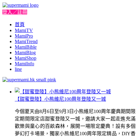
登入／註冊
首頁
MamiTV
MamiPro
MamiTrend
MamiBible
MamiBlog
MamiShop
MamiInfo
line
【甜蜜登陸】小熊維尼100周年登陸又一城
今個夏天由8月6日至9月3日小熊維尼100周年慶典期間限
定期間限定店甜蜜登陸又一城，邀請大家一起走進充滿
歡樂與童心的百畝森林，展開一場限定慶典！設有多個
夢幻打卡場景，獨家小熊維尼100周年限定精品，DIY香