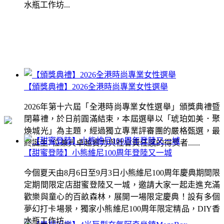
水瓶工作坊...
【頒獎典禮】2026全港時尚專業女性選舉
2026年第十六屆「全港時尚專業女性選舉」頒獎典禮暨
閉幕禮，於日前圓滿結束，本屆選舉以「琥珀如美．聚
煥城光」為主題，經過獨立專業評審團的嚴格甄選，最
終誕生7位兼具卓越實力與社會責任感的得獎者......
【甜蜜登陸】小熊維尼100周年登陸又一城
今個夏天由8月6日至9月3日小熊維尼100周年慶典期間限
定期間限定店甜蜜登陸又一城，邀請大家一起走進充滿
歡樂與童心的百畝森林，展開一場限定慶典！設有多個
夢幻打卡場景，獨家小熊維尼100周年限定精品，DIY香
水瓶工作坊...