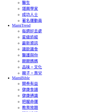
醫生
堪輿學家
成功人士
著名運動員
MamiTrend
每週好去處
星級追縱
最新資訊
識飲識食
醫護與你
靚靚媽媽
品味。文化
親子。育兒
MamiBible
開卷有益
健康食譜
健康通識
把握命運
教育放題