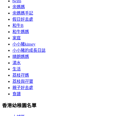
twins
余媽媽
余媽媽手記
假日好去處
和牛B
和牛媽媽
家庭
小小豬kinsey
小小豬的成長日誌
晴朗媽媽
湯水
生活
荔枝孖媽
荔枝與孖寶
親子好去處
食譜
香港幼稚園名單