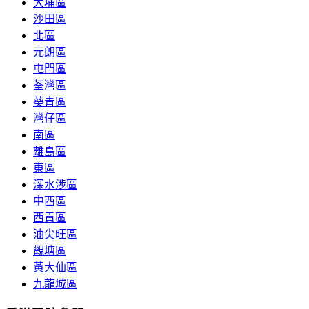
大埔區
沙田區
北區
元朗區
屯門區
荃灣區
葵青區
灣仔區
南區
離島區
東區
深水涉區
中西區
西貢區
油尖旺區
觀塘區
黃大仙區
九龍城區