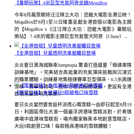
【暑期玩樂】4米巨型充氣阿奇坐鎮MegaBox
今年8月萬眾期待汪汪隊立大功：恐龍大電影全港公映！
MegaBox於8月1至31日隆重呈獻全港首個以電影為主題
的【MegaBox x《汪汪隊立大功：恐龍大電影》暑期玩
樂站】！4米的電影主題巨型充氣警犬阿奇（Chase）...
【全港首個】兒童透明洗車屋矚目登場
炎炎夏日奧海城聯乘Jumptopia 驚喜打造盛夏「極速車隊
訓練基地」，完美結合高能量的充氣彈床挑戰與沉浸式
的職業體驗。訓練基地集極速賽車巨型彈床、6.5米高速
滑梯、賽車維修站、迷你方程式極速隧道，更設有全港
【限定口味】本地潮玩9款破格口味雪糕
首個兒童透明洗車屋...
夏日炎炎當然要食返杯涼透心嘅雪糕～由即日起至8月19
日，利園區帶比大家一個最浮誇港味雪糕派對，於希慎
廣場中庭港味雪糕街，場內獨家聯乘本地創意雪糕店，
大玩9款創意口味！每款極具港味的雪糕體驗！