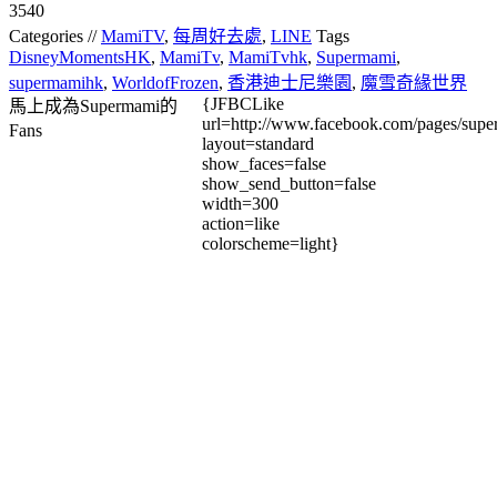
3540
Categories //
MamiTV
,
每周好去處
,
LINE
Tags
DisneyMomentsHK
,
MamiTv
,
MamiTvhk
,
Supermami
,
supermamihk
,
WorldofFrozen
,
香港迪士尼樂園
,
魔雪奇緣世界
{JFBCLike
馬上成為Supermami的
url=http://www.facebook.com/pages/su
Fans
layout=standard
show_faces=false
show_send_button=false
width=300
action=like
colorscheme=light}