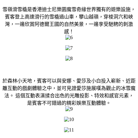
雪嶺滑雪橇是香港迪士尼樂園魔雪奇緣世界獨有的遊樂設施，
賓客登上高速滑行的雪橇過山車，攀山越嶺，穿梭洞穴和峽
灣，一邊欣賞阿德爾王國的自然美景，一邊享受馳騁的刺激
感！
於森林小天地，賓客可以與安娜、愛莎及小白投入嶄新、近距
離互動的戲劇體驗之中，並可見證愛莎施展嘆為觀止的冰雪魔
法。 這個互動表演揉合出色的光雕投影、特效和感官元素，
是賓客不可錯過的精彩娛樂互動體驗。