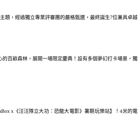
為主題，經過獨立專業評審團的嚴格甄選，最終誕生7位兼具卓越
童心的百畝森林，展開一場限定慶典！設有多個夢幻打卡場景，獨
aBox x《汪汪隊立大功：恐龍大電影》暑期玩樂站】！4米的電