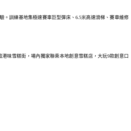
體驗。訓練基地集極速賽車巨型彈床、6.5米高速滑梯、賽車維修
庭港味雪糕街，場內獨家聯乘本地創意雪糕店，大玩9款創意口