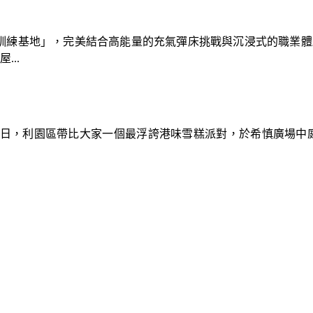
速車隊訓練基地」，完美結合高能量的充氣彈床挑戰與沉浸式的職業
..
9日，利園區帶比大家一個最浮誇港味雪糕派對，於希慎廣場中