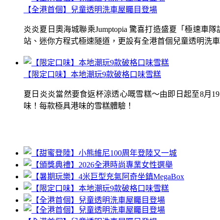
【全港首個】兒童透明洗車屋矚目登場
炎炎夏日奧海城聯乘Jumptopia 驚喜打造盛夏「極
站、迷你方程式極速隧道，更設有全港首個兒童透明洗車屋.
【限定口味】本地潮玩9款破格口味雪糕
夏日炎炎當然要食返杯涼透心嘅雪糕～由即日起至8月1
味！每款極具港味的雪糕體驗！