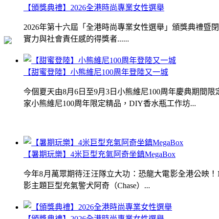
【頒獎典禮】2026全港時尚專業女性選舉
2026年第十六屆「全港時尚專業女性選舉」頒獎典禮
實力與社會責任感的得獎者......
【甜蜜登陸】小熊維尼100周年登陸又一城
今個夏天由8月6日至9月3日小熊維尼100周年慶典期
家小熊維尼100周年限定精品，DIY香水瓶工作坊...
【暑期玩樂】4米巨型充氣阿奇坐鎮MegaBox
今年8月萬眾期待汪汪隊立大功：恐龍大電影全港公映！Me
影主題巨型充氣警犬阿奇（Chase）...
【頒獎典禮】2026全港時尚專業女性選舉