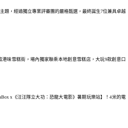
為主題，經過獨立專業評審團的嚴格甄選，最終誕生7位兼具卓越
庭港味雪糕街，場內獨家聯乘本地創意雪糕店，大玩9款創意口
aBox x《汪汪隊立大功：恐龍大電影》暑期玩樂站】！4米的電