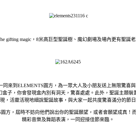
cape: The gifting magic，8米高巨型聖誕樹、魔幻劇場及
精靈一同來到ELEMENTS圓方，為一眾大人及小朋友送上無限
幻盒子，你會發現盒內別有洞天，驚喜處處。此外，聖誕主題裝
現，活靈活現地細說聖誕故事，與大家一起共度驚喜滿分的節日
NTS圓方，屆時不妨向他們說出你的聖誕願望，或者會願望成真
精彩音樂及舞蹈表演，一同迎接佳節來臨。