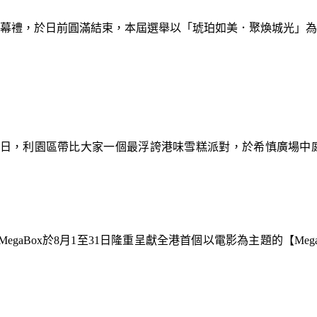
暨閉幕禮，於日前圓滿結束，本屆選舉以「琥珀如美．聚煥城光」
9日，利園區帶比大家一個最浮誇港味雪糕派對，於希慎廣場中
gaBox於8月1至31日隆重呈獻全港首個以電影為主題的【Meg