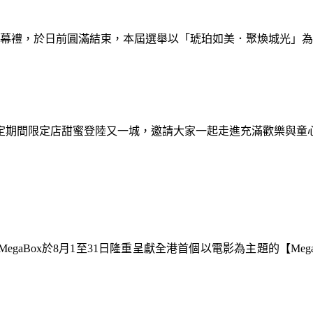
暨閉幕禮，於日前圓滿結束，本屆選舉以「琥珀如美．聚煥城光」
間限定期間限定店甜蜜登陸又一城，邀請大家一起走進充滿歡樂與
gaBox於8月1至31日隆重呈獻全港首個以電影為主題的【Meg