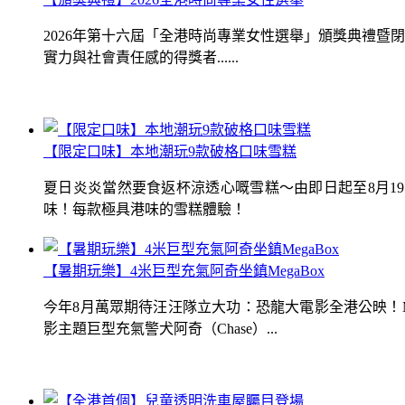
2026年第十六屆「全港時尚專業女性選舉」頒獎典禮
實力與社會責任感的得獎者......
【限定口味】本地潮玩9款破格口味雪糕
夏日炎炎當然要食返杯涼透心嘅雪糕～由即日起至8月1
味！每款極具港味的雪糕體驗！
【暑期玩樂】4米巨型充氣阿奇坐鎮MegaBox
今年8月萬眾期待汪汪隊立大功：恐龍大電影全港公映！Me
影主題巨型充氣警犬阿奇（Chase）...