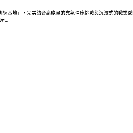
速車隊訓練基地」，完美結合高能量的充氣彈床挑戰與沉浸式的職業
..