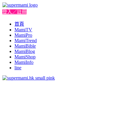
登入／註冊
首頁
MamiTV
MamiPro
MamiTrend
MamiBible
MamiBlog
MamiShop
MamiInfo
line