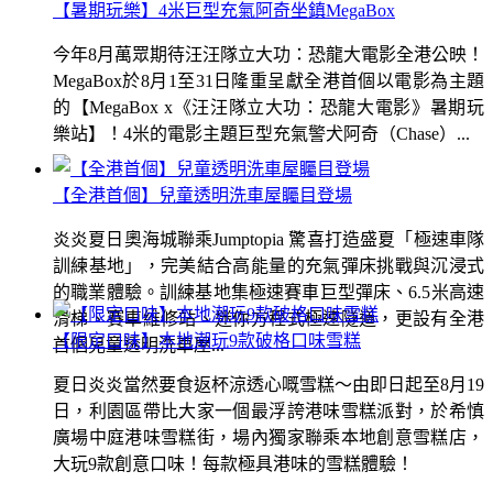
【暑期玩樂】4米巨型充氣阿奇坐鎮MegaBox
今年8月萬眾期待汪汪隊立大功：恐龍大電影全港公映！
MegaBox於8月1至31日隆重呈獻全港首個以電影為主題
的【MegaBox x《汪汪隊立大功：恐龍大電影》暑期玩
樂站】！4米的電影主題巨型充氣警犬阿奇（Chase）...
【全港首個】兒童透明洗車屋矚目登場
炎炎夏日奧海城聯乘Jumptopia 驚喜打造盛夏「極速車隊
訓練基地」，完美結合高能量的充氣彈床挑戰與沉浸式
的職業體驗。訓練基地集極速賽車巨型彈床、6.5米高速
滑梯、賽車維修站、迷你方程式極速隧道，更設有全港
【限定口味】本地潮玩9款破格口味雪糕
首個兒童透明洗車屋...
夏日炎炎當然要食返杯涼透心嘅雪糕～由即日起至8月19
日，利園區帶比大家一個最浮誇港味雪糕派對，於希慎
廣場中庭港味雪糕街，場內獨家聯乘本地創意雪糕店，
大玩9款創意口味！每款極具港味的雪糕體驗！