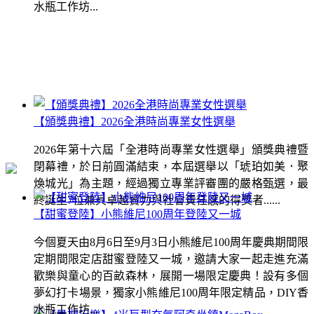
水瓶工作坊...
【頒獎典禮】2026全港時尚專業女性選舉
2026年第十六屆「全港時尚專業女性選舉」頒獎典禮暨
閉幕禮，於日前圓滿結束，本屆選舉以「琥珀如美．聚
煥城光」為主題，經過獨立專業評審團的嚴格甄選，最
終誕生7位兼具卓越實力與社會責任感的得獎者......
【甜蜜登陸】小熊維尼100周年登陸又一城
今個夏天由8月6日至9月3日小熊維尼100周年慶典期間限
定期間限定店甜蜜登陸又一城，邀請大家一起走進充滿
歡樂與童心的百畝森林，展開一場限定慶典！設有多個
夢幻打卡場景，獨家小熊維尼100周年限定精品，DIY香
水瓶工作坊...