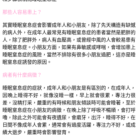
那些人容易患上？
其實睡眠窒息症會影響成年人和小朋友，除了先天構造有缺憾
的病人外，在成年人最常見有睡眠窒息症的患者當然是肥胖的
人，除了肥胖外，病人有血壓高，或曾經中風的人會較易患有
睡眠窒息症。小朋友方面，如果有鼻敏感或哮喘，會增加患上
睡眠窒息症的風險，當然不排除有很多小朋友過肥，這亦是睡
眠窒息症誘發的原因。
病者有什麼病徵？
睡眠窒息症的症狀，成年人和小朋友是有區別的，在成年人，
因晚上睡得不好，就像沒睡一樣，早上就會很累，專注力很
差，沒精打采，嚴重的有時候和朋友傾談時可能會睡著，至於
睡眠窒息症在小朋友的病徵，在晚上除了呼吸不暢順，會打呼
嚕，除此之外可能會有夜遺尿，會磨牙，出汗，睡得不好，在
日間不像成年人會累，通常會有過度活躍，專注力不好，或成
績大退步，嚴重時會影響發育。