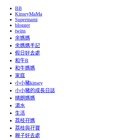
BB
KinseyMaMa
Supermami
blogger
twins
余媽媽
余媽媽手記
假日好去處
和牛B
和牛媽媽
家庭
小小豬kinsey
小小豬的成長日誌
晴朗媽媽
湯水
生活
荔枝孖媽
荔枝與孖寶
親子好去處