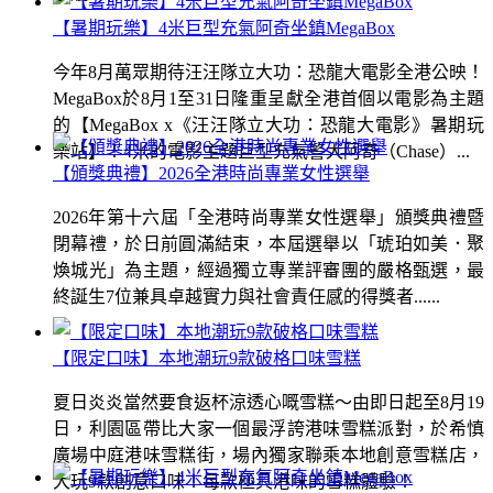
【暑期玩樂】4米巨型充氣阿奇坐鎮MegaBox
今年8月萬眾期待汪汪隊立大功：恐龍大電影全港公映！
MegaBox於8月1至31日隆重呈獻全港首個以電影為主題
的【MegaBox x《汪汪隊立大功：恐龍大電影》暑期玩
樂站】！4米的電影主題巨型充氣警犬阿奇（Chase）...
【頒獎典禮】2026全港時尚專業女性選舉
2026年第十六屆「全港時尚專業女性選舉」頒獎典禮暨
閉幕禮，於日前圓滿結束，本屆選舉以「琥珀如美．聚
煥城光」為主題，經過獨立專業評審團的嚴格甄選，最
終誕生7位兼具卓越實力與社會責任感的得獎者......
【限定口味】本地潮玩9款破格口味雪糕
夏日炎炎當然要食返杯涼透心嘅雪糕～由即日起至8月19
日，利園區帶比大家一個最浮誇港味雪糕派對，於希慎
廣場中庭港味雪糕街，場內獨家聯乘本地創意雪糕店，
大玩9款創意口味！每款極具港味的雪糕體驗！