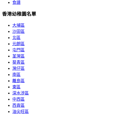
食譜
香港幼稚園名單
大埔區
沙田區
北區
元朗區
屯門區
荃灣區
葵青區
灣仔區
南區
離島區
東區
深水涉區
中西區
西貢區
油尖旺區