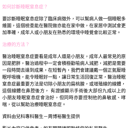
如何診斷睡眠窒息症？
要診斷睡眠窒息症除了臨床病徵外，可以幫病人做一個睡眠多
維圖，這個檢查能在醫院做亦能在家中做，在家居中測試會更
加準確，成年人或小朋友在熟悉的環境中睡覺會比較正常。
治療的方法？
醫治睡眠窒息症要看是成年人還是小朋友，成年人最常見的原
因是肥胖，醫治過程中一定會積極勸喻病人減肥，減肥是需要
一段時間去達到成果，在短暫內，我們會建議戴一個正氣壓睡
眠呼吸機，能令睡眠好一點，讓日常生活回復正常，醫治睡眠
窒息症最重要方法是切除小朋友的扁桃腺，或增殖線的線體，
這個線體在鼻腔後方， 有證據顯示手術後大部份九成以上的
小朋友睡眠窒息症會治好，但同時亦要控制他的鼻敏感、哮
喘，從以幫助治療睡眠窒息症。
資料由兒科專科醫生－周博裕醫生提供