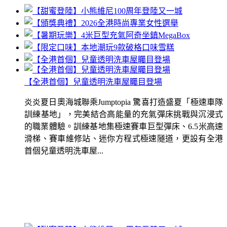
【全港首個】兒童透明洗車屋矚目登場
炎炎夏日奧海城聯乘Jumptopia 驚喜打造盛夏「極速車隊
訓練基地」，完美結合高能量的充氣彈床挑戰與沉浸式
的職業體驗。訓練基地集極速賽車巨型彈床、6.5米高速
滑梯、賽車維修站、迷你方程式極速隧道，更設有全港
首個兒童透明洗車屋...