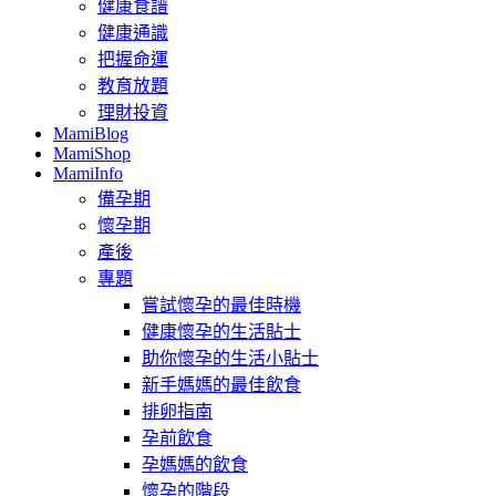
健康食譜
健康通識
把握命運
教育放題
理財投資
MamiBlog
MamiShop
MamiInfo
備孕期
懷孕期
產後
專題
嘗試懷孕的最佳時機
健康懷孕的生活貼士
助你懷孕的生活小貼士
新手媽媽的最佳飲食
排卵指南
孕前飲食
孕媽媽的飲食
懷孕的階段