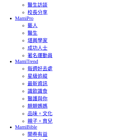
醫生訪談
校長分享
MamiPro
藝人
醫生
堪輿學家
成功人士
著名運動員
MamiTrend
每週好去處
星級追縱
最新資訊
識飲識食
醫護與你
靚靚媽媽
品味。文化
親子。育兒
MamiBible
開卷有益