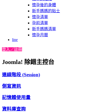
懷孕後的身體
新手媽媽的貼士
懷孕清單
孕前清單
新手媽媽清單
懷孕月曆
line
登入／註冊
Joomla! 除錯主控台
連線階段 (Session)
側寫資訊
記憶體使用量
資料庫查詢