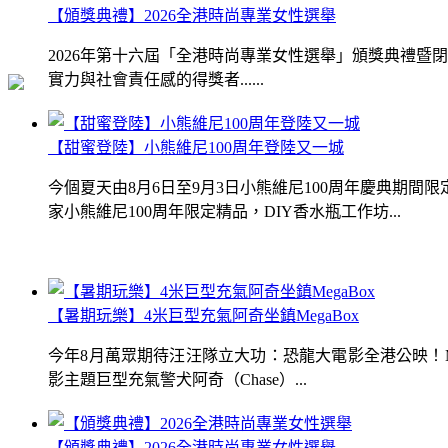
【頒獎典禮】2026全港時尚專業女性選舉
2026年第十六屆「全港時尚專業女性選舉」頒獎典禮
實力與社會責任感的得獎者......
【甜蜜登陸】小熊維尼100周年登陸又一城
今個夏天由8月6日至9月3日小熊維尼100周年慶典期
家小熊維尼100周年限定精品，DIY香水瓶工作坊...
【暑期玩樂】4米巨型充氣阿奇坐鎮MegaBox
今年8月萬眾期待汪汪隊立大功：恐龍大電影全港公映！Me
影主題巨型充氣警犬阿奇（Chase）...
【頒獎典禮】2026全港時尚專業女性選舉