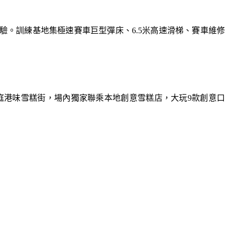
體驗。訓練基地集極速賽車巨型彈床、6.5米高速滑梯、賽車維修
庭港味雪糕街，場內獨家聯乘本地創意雪糕店，大玩9款創意口