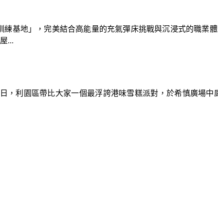
速車隊訓練基地」，完美結合高能量的充氣彈床挑戰與沉浸式的職業
..
9日，利園區帶比大家一個最浮誇港味雪糕派對，於希慎廣場中