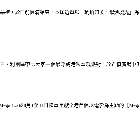
暨閉幕禮，於日前圓滿結束，本屆選舉以「琥珀如美．聚煥城光」
9日，利園區帶比大家一個最浮誇港味雪糕派對，於希慎廣場中
gaBox於8月1至31日隆重呈獻全港首個以電影為主題的【Meg