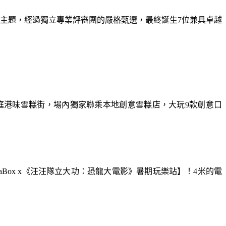
為主題，經過獨立專業評審團的嚴格甄選，最終誕生7位兼具卓越
庭港味雪糕街，場內獨家聯乘本地創意雪糕店，大玩9款創意口
aBox x《汪汪隊立大功：恐龍大電影》暑期玩樂站】！4米的電