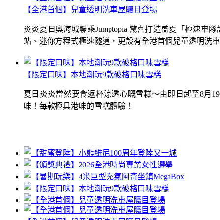
【全港首個】兒童透明洗車屋矚目登場
炎炎夏日奧海城聯乘Jumptopia 驚喜打造盛夏「極
站、迷你方程式極速隧道，更設有全港首個兒童透明洗車屋.
【限定口味】本地潮玩9款破格口味雪糕
夏日炎炎當然要食返杯涼透心嘅雪糕～由即日起至8月1
味！每款極具港味的雪糕體驗！