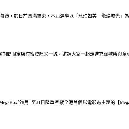
暨閉幕禮，於日前圓滿結束，本屆選舉以「琥珀如美．聚煥城光」
間限定期間限定店甜蜜登陸又一城，邀請大家一起走進充滿歡樂與
gaBox於8月1至31日隆重呈獻全港首個以電影為主題的【Meg