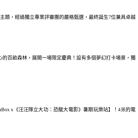
為主題，經過獨立專業評審團的嚴格甄選，最終誕生7位兼具卓越
童心的百畝森林，展開一場限定慶典！設有多個夢幻打卡場景，獨
aBox x《汪汪隊立大功：恐龍大電影》暑期玩樂站】！4米的電