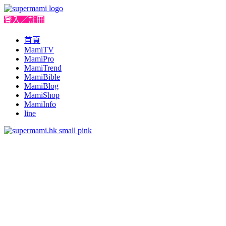
登入／註冊
首頁
MamiTV
MamiPro
MamiTrend
MamiBible
MamiBlog
MamiShop
MamiInfo
line