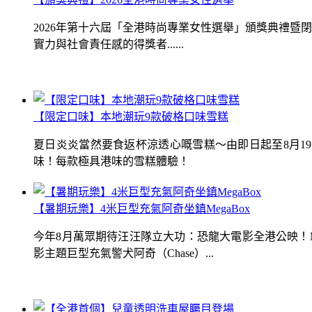
2026年第十六屆「全港時尚專業女性選舉」頒獎典禮
實力與社會責任感的得獎者......
【限定口味】本地潮玩9款破格口味雪糕
夏日炎炎當然要食返杯涼透心嘅雪糕～由即日起至8月1
味！每款極具港味的雪糕體驗！
【暑期玩樂】4米巨型充氣阿奇坐鎮MegaBox
今年8月萬眾期待汪汪隊立大功：恐龍大電影全港公映！Me
影主題巨型充氣警犬阿奇（Chase）...