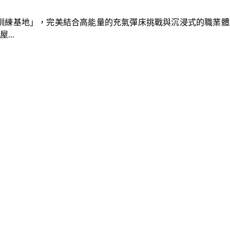
速車隊訓練基地」，完美結合高能量的充氣彈床挑戰與沉浸式的職業
..