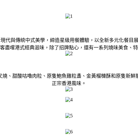
ll，融合現代與傳統中式美學，締造星級用餐體驗，以全新多元化餐
客盡嚐港式經典滋味，除了招牌點心，還有一系列燒味美食、特
叉燒、甜酸咕嚕肉粒、原隻鮑魚雞粒盞、金黃榴槤酥和原隻新鮮
正宗香港風味。