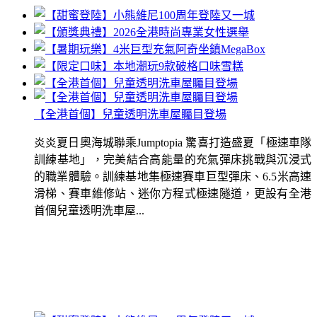
【全港首個】兒童透明洗車屋矚目登場
炎炎夏日奧海城聯乘Jumptopia 驚喜打造盛夏「極速車隊
訓練基地」，完美結合高能量的充氣彈床挑戰與沉浸式
的職業體驗。訓練基地集極速賽車巨型彈床、6.5米高速
滑梯、賽車維修站、迷你方程式極速隧道，更設有全港
首個兒童透明洗車屋...