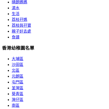
晴朗媽媽
湯水
生活
荔枝孖媽
荔枝與孖寶
親子好去處
食譜
香港幼稚園名單
大埔區
沙田區
北區
元朗區
屯門區
荃灣區
葵青區
灣仔區
南區