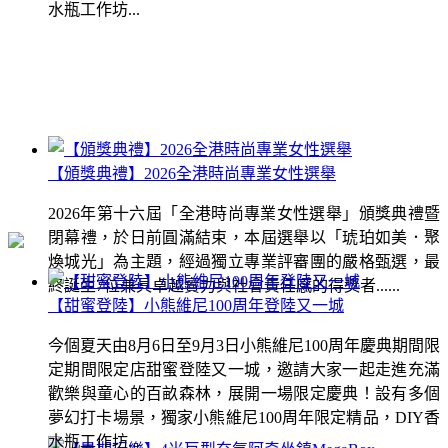
水瓶工作坊...
【頒獎典禮】2026全港時尚專業女性選舉
2026年第十六屆「全港時尚專業女性選舉」頒獎典禮暨
閉幕禮，於日前圓滿結束，本屆選舉以「琥珀如美．聚
煥城光」為主題，經過獨立專業評審團的嚴格甄選，最
終誕生7位兼具卓越實力與社會責任感的得獎者......
【甜蜜登陸】小熊維尼100周年登陸又一城
今個夏天由8月6日至9月3日小熊維尼100周年慶典期間限
定期間限定店甜蜜登陸又一城，邀請大家一起走進充滿
歡樂與童心的百畝森林，展開一場限定慶典！設有多個
夢幻打卡場景，獨家小熊維尼100周年限定精品，DIY香
水瓶工作坊...