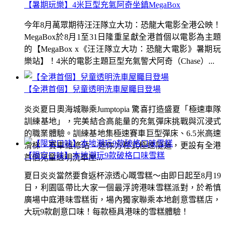
【暑期玩樂】4米巨型充氣阿奇坐鎮MegaBox
今年8月萬眾期待汪汪隊立大功：恐龍大電影全港公映！
MegaBox於8月1至31日隆重呈獻全港首個以電影為主題
的【MegaBox x《汪汪隊立大功：恐龍大電影》暑期玩
樂站】！4米的電影主題巨型充氣警犬阿奇（Chase）...
【全港首個】兒童透明洗車屋矚目登場
炎炎夏日奧海城聯乘Jumptopia 驚喜打造盛夏「極速車隊
訓練基地」，完美結合高能量的充氣彈床挑戰與沉浸式
的職業體驗。訓練基地集極速賽車巨型彈床、6.5米高速
滑梯、賽車維修站、迷你方程式極速隧道，更設有全港
【限定口味】本地潮玩9款破格口味雪糕
首個兒童透明洗車屋...
夏日炎炎當然要食返杯涼透心嘅雪糕～由即日起至8月19
日，利園區帶比大家一個最浮誇港味雪糕派對，於希慎
廣場中庭港味雪糕街，場內獨家聯乘本地創意雪糕店，
大玩9款創意口味！每款極具港味的雪糕體驗！