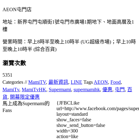
AEON屯門店
地址：新界屯門屯順街1號屯門市廣場1期地下、地面高層及1
樓
營業時間：早上8時半至晚上10時半 (UG超級市場)；早上10時
至晚上10時半 (綜合百貨)
瀏覽次數
5351
Categories //
MamiTV
,
最新資訊
,
LINE
Tags
AEON
,
Food
,
MamiTv
,
MamiTvHK
,
Supermami
,
supermamihk
,
優惠
,
屯門
,
百
貨
,
開幕限定優惠
{JFBCLike
馬上成為Supermami的
url=http://www.facebook.com/pages/su
Fans
layout=standard
show_faces=false
show_send_button=false
width=300
action=like