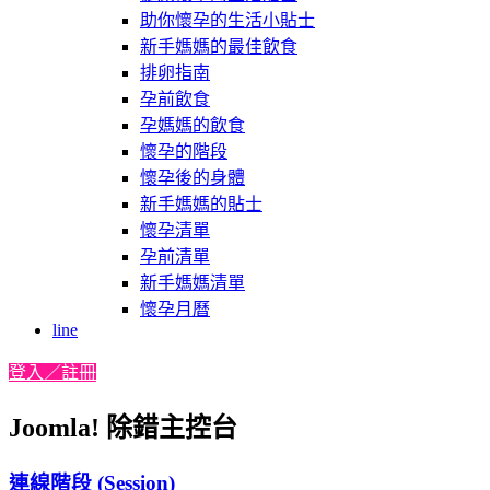
助你懷孕的生活小貼士
新手媽媽的最佳飲食
排卵指南
孕前飲食
孕媽媽的飲食
懷孕的階段
懷孕後的身體
新手媽媽的貼士
懷孕清單
孕前清單
新手媽媽清單
懷孕月曆
line
登入／註冊
Joomla! 除錯主控台
連線階段 (Session)