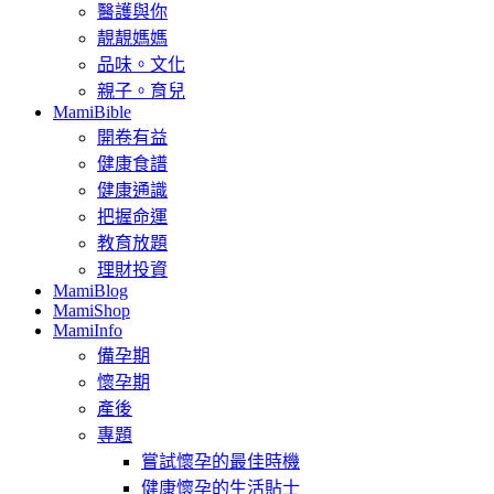
醫護與你
靚靚媽媽
品味。文化
親子。育兒
MamiBible
開卷有益
健康食譜
健康通識
把握命運
教育放題
理財投資
MamiBlog
MamiShop
MamiInfo
備孕期
懷孕期
產後
專題
嘗試懷孕的最佳時機
健康懷孕的生活貼士