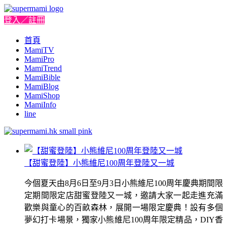
登入／註冊
首頁
MamiTV
MamiPro
MamiTrend
MamiBible
MamiBlog
MamiShop
MamiInfo
line
【甜蜜登陸】小熊維尼100周年登陸又一城
今個夏天由8月6日至9月3日小熊維尼100周年慶典期間限
定期間限定店甜蜜登陸又一城，邀請大家一起走進充滿
歡樂與童心的百畝森林，展開一場限定慶典！設有多個
夢幻打卡場景，獨家小熊維尼100周年限定精品，DIY香