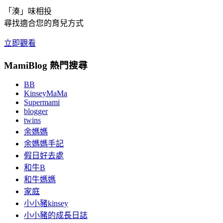
「湊」味相投
尋找適合您的育兒方式
立即觀看
MamiBlog 熱門搜尋
BB
KinseyMaMa
Supermami
blogger
twins
余媽媽
余媽媽手記
假日好去處
和牛B
和牛媽媽
家庭
小小豬kinsey
小小豬的成長日誌