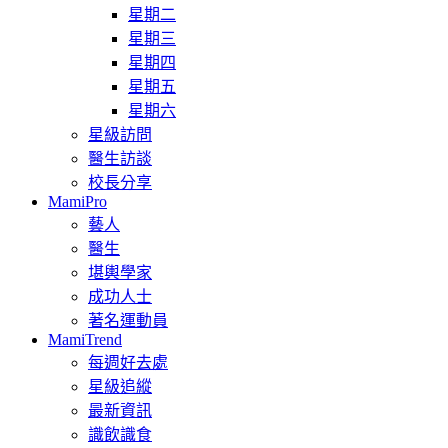
星期二
星期三
星期四
星期五
星期六
星級訪問
醫生訪談
校長分享
MamiPro
藝人
醫生
堪輿學家
成功人士
著名運動員
MamiTrend
每週好去處
星級追縱
最新資訊
識飲識食