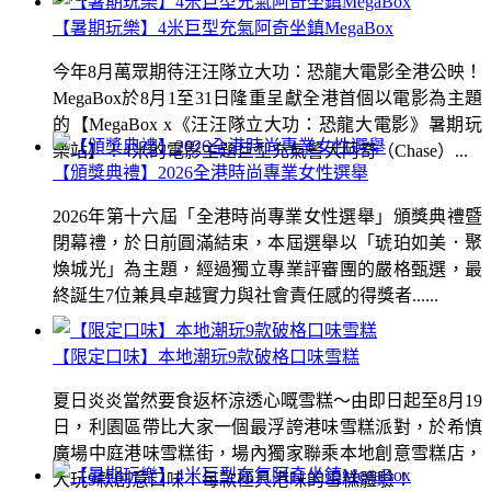
【暑期玩樂】4米巨型充氣阿奇坐鎮MegaBox
今年8月萬眾期待汪汪隊立大功：恐龍大電影全港公映！
MegaBox於8月1至31日隆重呈獻全港首個以電影為主題
的【MegaBox x《汪汪隊立大功：恐龍大電影》暑期玩
樂站】！4米的電影主題巨型充氣警犬阿奇（Chase）...
【頒獎典禮】2026全港時尚專業女性選舉
2026年第十六屆「全港時尚專業女性選舉」頒獎典禮暨
閉幕禮，於日前圓滿結束，本屆選舉以「琥珀如美．聚
煥城光」為主題，經過獨立專業評審團的嚴格甄選，最
終誕生7位兼具卓越實力與社會責任感的得獎者......
【限定口味】本地潮玩9款破格口味雪糕
夏日炎炎當然要食返杯涼透心嘅雪糕～由即日起至8月19
日，利園區帶比大家一個最浮誇港味雪糕派對，於希慎
廣場中庭港味雪糕街，場內獨家聯乘本地創意雪糕店，
大玩9款創意口味！每款極具港味的雪糕體驗！